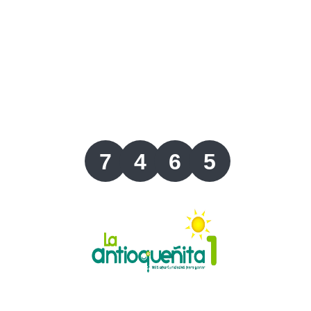
Lotería del Valle
Lotería del Meta
Lotería de Manizales
Lotería del Quindio
7
4
6
5
Lotería de Bogotá
Lotería de Risaralda
Lotería de Medellín
Lotería de Santander