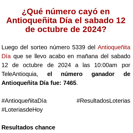
Cafeterito Tarde
¿Qué número cayó en
Antioqueñita Día el sabado 12
Cafeterito Noche
de octubre de 2024?
Caribeña Día
Luego del sorteo número 5339 del
Antioqueñita
Día
que se llevo acabo en mañana del sabado
Caribeña Noche
12 de octubre de 2024 a las 10:00am por
TeleAntioquia,
el número ganador de
Chontico Día
Antioqueñita Día fue: 7465
.
Chontico Noche
#AntioqueñitaDía #ResultadosLoterias
#LoteriasdeHoy
Culona día
Resultados chance
Culona noche