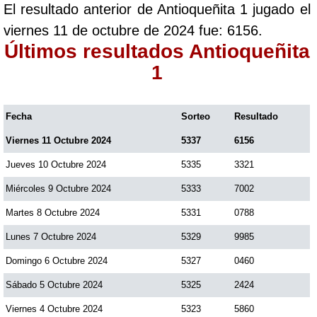
El resultado anterior de Antioqueñita 1 jugado el
Paisita Día
viernes 11 de octubre de 2024 fue: 6156.
Últimos resultados Antioqueñita
Paisita Noche
1
Paisita 3
Fecha
Sorteo
Resultado
Viernes 11 Octubre 2024
5337
6156
Pick 3 Día
Jueves 10 Octubre 2024
5335
3321
Pick 3 Noche
Miércoles 9 Octubre 2024
5333
7002
Martes 8 Octubre 2024
5331
0788
Pick 4 Día
Lunes 7 Octubre 2024
5329
9985
Domingo 6 Octubre 2024
5327
0460
Pick 4 Noche
Sábado 5 Octubre 2024
5325
2424
Viernes 4 Octubre 2024
5323
5860
Pijao de Oro