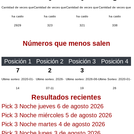
Paisita Día
Cantidad de veces que
Cantidad de veces que
Cantidad de veces que
Cantidad de veces que
ha caido
ha caido
ha caido
ha caido
Paisita Noche
2929
323
321
338
Números que menos salen
Paisita 3
Pick 3 Día
Posición 1
Posición 2
Posición 3
Posición 4
7
2
3
Pick 3 Noche
Ultimo sorteo: 2020-01-
Ultimo sorteo. 2026-
Ultimo sorteo: 2026-06-
Ultimo Sorteo: 2020-01-
14
07-11
19
26
Resultados recientes
Pick 4 Día
Pick 3 Noche jueves 6 de agosto 2026
Pick 4 Noche
Pick 3 Noche miércoles 5 de agosto 2026
Pick 3 Noche martes 4 de agosto 2026
Pijao de Oro
Pick 3 Noche lunes 3 de agosto 2026