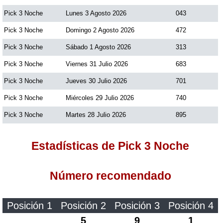
Pick 3 Noche
Lunes 3 Agosto 2026
043
Dorado Mañana
Pick 3 Noche
Domingo 2 Agosto 2026
472
Pick 3 Noche
Sábado 1 Agosto 2026
313
Dorado Tarde
Pick 3 Noche
Viernes 31 Julio 2026
683
Pick 3 Noche
Jueves 30 Julio 2026
701
Dorado Noche
Pick 3 Noche
Miércoles 29 Julio 2026
740
Fantástica Día
Pick 3 Noche
Martes 28 Julio 2026
895
Estadísticas de Pick 3 Noche
Fantástica Noche
Número recomendado
Motilon Tarde
Motilon Noche
Posición 1
Posición 2
Posición 3
Posición 4
5
9
1