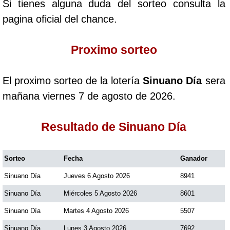
Si tienes alguna duda del sorteo consulta la
Cafeterito Tarde
pagina oficial del chance.
Cafeterito Noche
Proximo sorteo
Caribeña Día
El proximo sorteo de la lotería
Sinuano Día
sera
mañana viernes 7 de agosto de 2026.
Caribeña Noche
Resultado de Sinuano Día
Chontico Día
Sorteo
Fecha
Ganador
Chontico Noche
Sinuano Día
Jueves 6 Agosto 2026
8941
Sinuano Día
Miércoles 5 Agosto 2026
8601
Culona día
Sinuano Día
Martes 4 Agosto 2026
5507
Culona noche
Sinuano Día
Lunes 3 Agosto 2026
7692