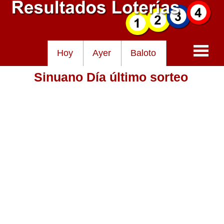
Hoy
Ayer
Baloto
Sinuano Día último sorteo
Baloto
Lotería de Cundinamarca
Lotería del Tolima
Lotería de la Cruz Roja
Lotería del Huila