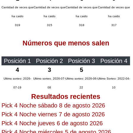
Paisita Día
Cantidad de veces que
Cantidad de veces que
Cantidad de veces que
Cantidad de veces que
ha caido
ha caido
ha caido
ha caido
Paisita Noche
319
315
318
317
Números que menos salen
Paisita 3
Pick 3 Día
Posición 1
Posición 2
Posición 3
Posición 4
4
3
5
Pick 3 Noche
Ultimo sorteo: 2026-
Ultimo sorteo. 2026-07-
Ultimo sorteo: 2026-06-
Ultimo Sorteo: 2022-04-
07-19
08
22
10
Resultados recientes
Pick 4 Día
Pick 4 Noche sábado 8 de agosto 2026
Pick 4 Noche
Pick 4 Noche viernes 7 de agosto 2026
Pick 4 Noche jueves 6 de agosto 2026
Pijao de Oro
Pick 4 Noche miércoles 5 de agosto 2026