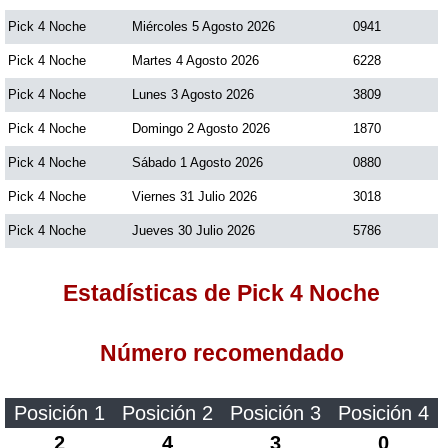
Pick 4 Noche
Miércoles 5 Agosto 2026
0941
Dorado Mañana
Pick 4 Noche
Martes 4 Agosto 2026
6228
Pick 4 Noche
Lunes 3 Agosto 2026
3809
Dorado Tarde
Pick 4 Noche
Domingo 2 Agosto 2026
1870
Pick 4 Noche
Sábado 1 Agosto 2026
0880
Dorado Noche
Pick 4 Noche
Viernes 31 Julio 2026
3018
Fantástica Día
Pick 4 Noche
Jueves 30 Julio 2026
5786
Estadísticas de Pick 4 Noche
Fantástica Noche
Número recomendado
Motilon Tarde
Motilon Noche
Posición 1
Posición 2
Posición 3
Posición 4
2
4
3
0