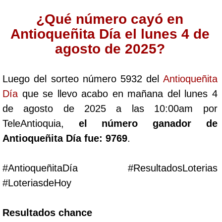
Cafeterito Tarde
¿Qué número cayó en
Antioqueñita Día el lunes 4 de
Cafeterito Noche
agosto de 2025?
Caribeña Día
Luego del sorteo número 5932 del
Antioqueñita
Día
que se llevo acabo en mañana del lunes 4
Caribeña Noche
de agosto de 2025 a las 10:00am por
TeleAntioquia,
el número ganador de
Chontico Día
Antioqueñita Día fue: 9769
.
Chontico Noche
#AntioqueñitaDía #ResultadosLoterias
#LoteriasdeHoy
Culona día
Resultados chance
Culona noche