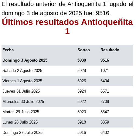
El resultado anterior de Antioqueñita 1 jugado el
Paisita Día
domingo 3 de agosto de 2025 fue: 9516.
Últimos resultados Antioqueñita
Paisita Noche
1
Paisita 3
Fecha
Sorteo
Resultado
Domingo 3 Agosto 2025
5930
9516
Pick 3 Día
Sábado 2 Agosto 2025
5928
1071
Pick 3 Noche
Viernes 1 Agosto 2025
5926
6404
Jueves 31 Julio 2025
5924
6571
Pick 4 Día
Miércoles 30 Julio 2025
5922
2708
Martes 29 Julio 2025
5920
3347
Pick 4 Noche
Lunes 28 Julio 2025
5918
3359
Domingo 27 Julio 2025
5916
6432
Pijao de Oro