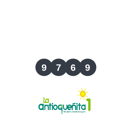
Lotería del Valle
Lotería del Meta
Lotería de Manizales
Lotería del Quindio
9
7
6
9
Lotería de Bogotá
Lotería de Risaralda
Lotería de Medellín
Lotería de Santander