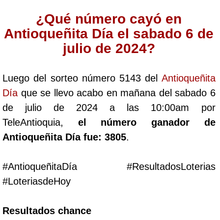
Cafeterito Tarde
¿Qué número cayó en
Antioqueñita Día el sabado 6 de
Cafeterito Noche
julio de 2024?
Caribeña Día
Luego del sorteo número 5143 del
Antioqueñita
Día
que se llevo acabo en mañana del sabado 6
Caribeña Noche
de julio de 2024 a las 10:00am por
TeleAntioquia,
el número ganador de
Chontico Día
Antioqueñita Día fue: 3805
.
Chontico Noche
#AntioqueñitaDía #ResultadosLoterias
#LoteriasdeHoy
Culona día
Resultados chance
Culona noche