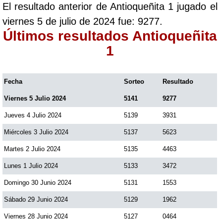
El resultado anterior de Antioqueñita 1 jugado el
Paisita Día
viernes 5 de julio de 2024 fue: 9277.
Últimos resultados Antioqueñita
Paisita Noche
1
Paisita 3
Fecha
Sorteo
Resultado
Viernes 5 Julio 2024
5141
9277
Pick 3 Día
Jueves 4 Julio 2024
5139
3931
Pick 3 Noche
Miércoles 3 Julio 2024
5137
5623
Martes 2 Julio 2024
5135
4463
Pick 4 Día
Lunes 1 Julio 2024
5133
3472
Domingo 30 Junio 2024
5131
1553
Pick 4 Noche
Sábado 29 Junio 2024
5129
1962
Viernes 28 Junio 2024
5127
0464
Pijao de Oro