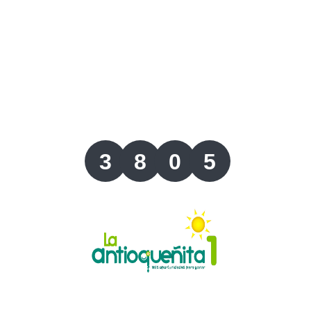
Lotería del Valle
Lotería del Meta
Lotería de Manizales
Lotería del Quindio
3
8
0
5
Lotería de Bogotá
Lotería de Risaralda
Lotería de Medellín
Lotería de Santander