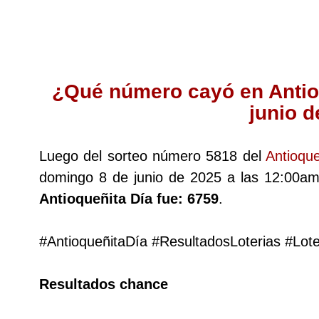
Lotería del Cauca
Lotería de Boyaca
¿Qué número cayó en Antio
junio 
Extra de Colombia
Luego del sorteo número 5818 del
Antioque
Antioqueñita Día
domingo 8 de junio de 2025 a las 12:00am
Antioqueñita Día fue: 6759
.
Antioqueñita Tarde
#AntioqueñitaDía #ResultadosLoterias #Lot
Astro Sol
Resultados chance
Astro Luna