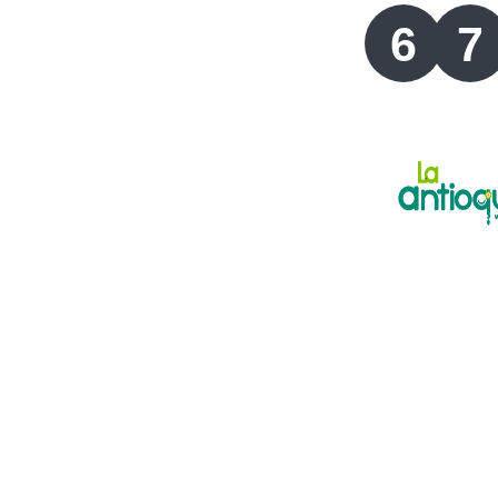
Lotería del Valle
6
7
Lotería del Meta
Lotería de Manizales
Lotería del Quindio
Lotería de Bogotá
Lotería de Risaralda
Lotería de Medellín
Lotería de Santander