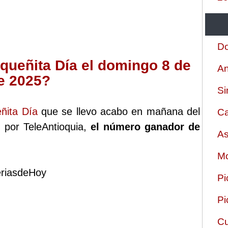
Do
queñita Día el domingo 8 de
An
de 2025?
Si
ñita Día
que se llevo acabo en mañana del
Ca
 por TeleAntioquia,
el número ganador de
As
Mo
eriasdeHoy
Pi
Pi
Cu