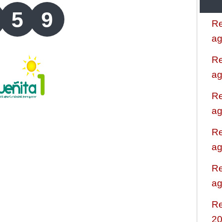
5
9
Re
ag
Re
ag
Re
ag
Re
ag
Re
ag
Re
2