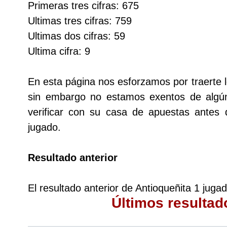
Primeras tres cifras: 675
Cafeterito Tarde
Ultimas tres cifras: 759
Ultimas dos cifras: 59
Cafeterito Noche
Ultima cifra: 9
Caribeña Día
En esta página nos esforzamos por traerte l
sin embargo no estamos exentos de alg
Caribeña Noche
verificar con su casa de apuestas antes
jugado.
Chontico Día
Resultado anterior
Chontico Noche
El resultado anterior de Antioqueñita 1 juga
Culona día
Últimos resultad
Culona noche