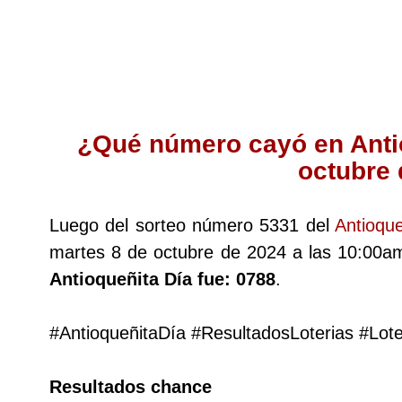
Lotería del Cauca
Lotería de Boyaca
¿Qué número cayó en Antio
Extra de Colombia
octubre
Antioqueñita Día
Luego del sorteo número 5331 del
Antioque
martes 8 de octubre de 2024 a las 10:00am
Antioqueñita Tarde
Antioqueñita Día fue: 0788
.
Astro Sol
#AntioqueñitaDía #ResultadosLoterias #Lot
Astro Luna
Resultados chance