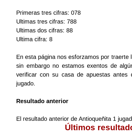
Cafeterito Tarde
Primeras tres cifras: 078
Ultimas tres cifras: 788
Cafeterito Noche
Ultimas dos cifras: 88
Ultima cifra: 8
Caribeña Día
En esta página nos esforzamos por traerte l
Caribeña Noche
sin embargo no estamos exentos de alg
verificar con su casa de apuestas antes
Chontico Día
jugado.
Chontico Noche
Resultado anterior
Culona día
El resultado anterior de Antioqueñita 1 juga
Últimos resultad
Culona noche