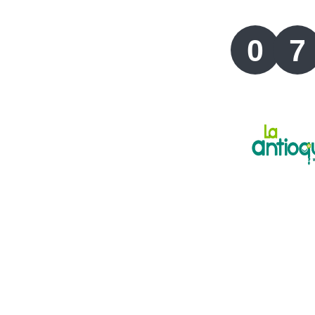
Lotería del Valle
0
7
Lotería del Meta
Lotería de Manizales
Lotería del Quindio
Lotería de Bogotá
Lotería de Risaralda
Lotería de Medellín
Lotería de Santander