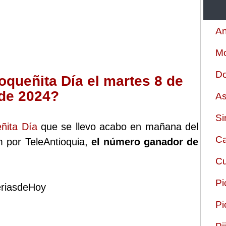
An
Mo
Do
queñita Día el martes 8 de
 de 2024?
As
Si
ñita Día
que se llevo acabo en mañana del
Ca
 por TeleAntioquia,
el número ganador de
Cu
Pi
eriasdeHoy
Pi