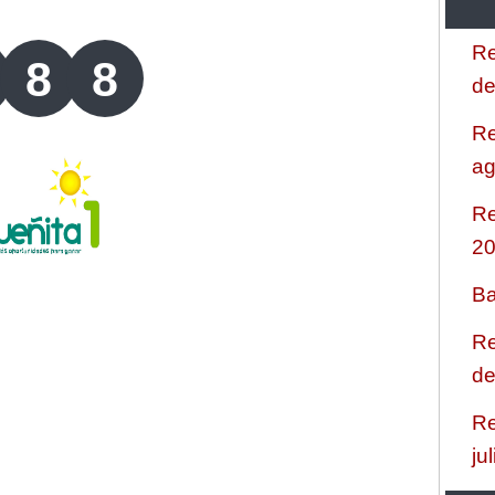
Re
8
8
de
Re
ag
Re
2
Ba
Re
de
Re
ju