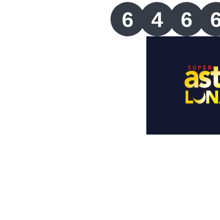
Lotería del Valle
6
4
6
Lotería del Meta
Lotería de Manizales
Lotería del Quindio
Lotería de Bogotá
Lotería de Risaralda
Lotería de Medellín
Lotería de Santander