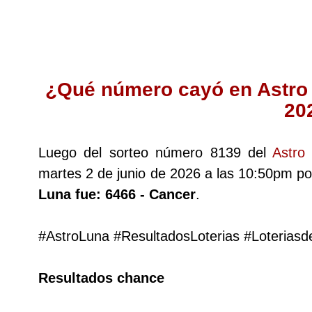
Lotería del Cauca
Lotería de Boyaca
¿Qué número cayó en Astro 
20
Extra de Colombia
Luego del sorteo número 8139 del
Astro
Antioqueñita Día
martes 2 de junio de 2026 a las 10:50pm 
Luna fue: 6466 - Cancer
.
Antioqueñita Tarde
#AstroLuna #ResultadosLoterias #Loterias
Astro Sol
Resultados chance
Astro Luna