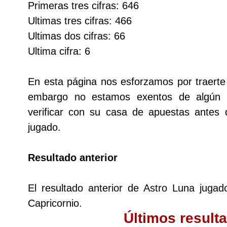
Primeras tres cifras: 646
Cafeterito Tarde
Ultimas tres cifras: 466
Ultimas dos cifras: 66
Cafeterito Noche
Ultima cifra: 6
Caribeña Día
En esta página nos esforzamos por traerte 
embargo no estamos exentos de algún
Caribeña Noche
verificar con su casa de apuestas antes
jugado.
Chontico Día
Resultado anterior
Chontico Noche
El resultado anterior de Astro Luna juga
Culona día
Capricornio.
Últimos result
Culona noche