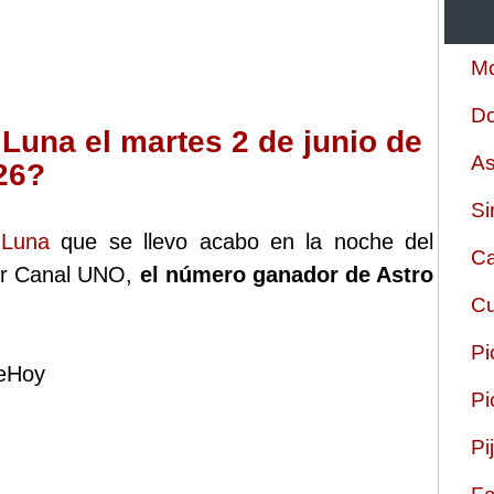
Mo
Do
Luna el martes 2 de junio de
As
26?
Si
 Luna
que se llevo acabo en la noche del
Ca
por Canal UNO,
el número ganador de Astro
Cu
Pi
deHoy
Pi
Pi