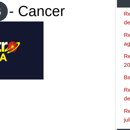
- Cancer
6
Re
de
Re
ag
Re
2
Ba
Re
de
Re
ju