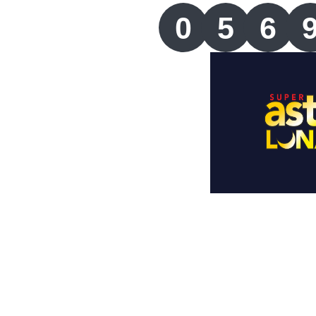
Lotería del Valle
0
5
6
Lotería del Meta
Lotería de Manizales
Lotería del Quindio
Lotería de Bogotá
Lotería de Risaralda
Lotería de Medellín
Lotería de Santander