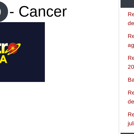
- Cancer
9
Re
de
Re
ag
Re
2
Ba
Re
de
Re
ju