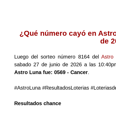
Lotería del Cauca
Lotería de Boyaca
¿Qué número cayó en Astro
de 
Extra de Colombia
Luego del sorteo número 8164 del
Astro
Antioqueñita Día
sabado 27 de junio de 2026 a las 10:40
Astro Luna fue: 0569 - Cancer
.
Antioqueñita Tarde
#AstroLuna #ResultadosLoterias #Loterias
Astro Sol
Resultados chance
Astro Luna