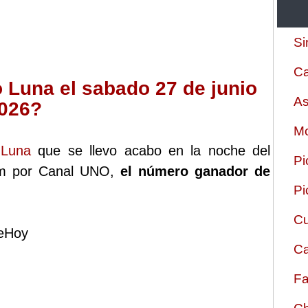
Si
Ca
 Luna el sabado 27 de junio
As
2026?
Mo
 Luna
que se llevo acabo en la noche del
Pi
pm por Canal UNO,
el número ganador de
Pi
Cu
deHoy
Ca
Fa