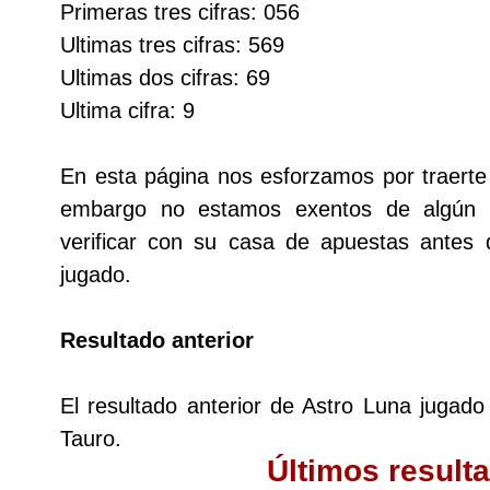
Primeras tres cifras: 056
Cafeterito Tarde
Ultimas tres cifras: 569
Ultimas dos cifras: 69
Cafeterito Noche
Ultima cifra: 9
Caribeña Día
En esta página nos esforzamos por traerte 
embargo no estamos exentos de algún
Caribeña Noche
verificar con su casa de apuestas antes
jugado.
Chontico Día
Resultado anterior
Chontico Noche
El resultado anterior de Astro Luna jugado
Culona día
Tauro.
Últimos result
Culona noche