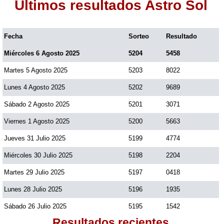
Últimos resultados Astro Sol
Paisita Día
Fecha
Sorteo
Resultado
Paisita Noche
Miércoles 6 Agosto 2025
5204
5458
Martes 5 Agosto 2025
5203
8022
Paisita 3
Lunes 4 Agosto 2025
5202
9689
Pick 3 Día
Sábado 2 Agosto 2025
5201
3071
Viernes 1 Agosto 2025
5200
5663
Pick 3 Noche
Jueves 31 Julio 2025
5199
4774
Miércoles 30 Julio 2025
5198
2204
Pick 4 Día
Martes 29 Julio 2025
5197
0418
Lunes 28 Julio 2025
5196
1935
Pick 4 Noche
Sábado 26 Julio 2025
5195
1542
Resultados recientes
Pijao de Oro