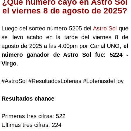
¿Qué número cayó en Astro Sol
Cafeterito Tarde
el viernes 8 de agosto de 2025?
Cafeterito Noche
Luego del sorteo número 5205 del
Astro Sol
que
se llevo acabo en la tarde del viernes 8 de
Caribeña Día
agosto de 2025 a las 4:00pm por Canal UNO,
el
número ganador de Astro Sol fue: 5224 -
Caribeña Noche
Virgo
.
Chontico Día
#AstroSol #ResultadosLoterias #LoteriasdeHoy
Chontico Noche
Resultados chance
Culona día
Primeras tres cifras: 522
Ultimas tres cifras: 224
Culona noche