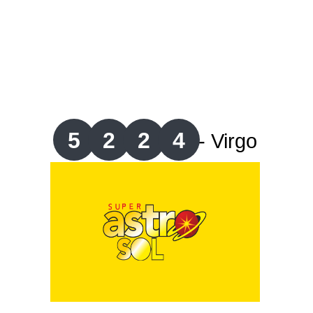
Lotería del Valle
Lotería del Meta
Lotería de Manizales
5
2
2
4
Lotería del Quindio
- Virgo
Lotería de Bogotá
Lotería de Risaralda
Lotería de Medellín
Lotería de Santander