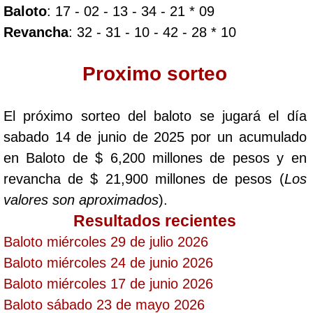
Baloto
: 17 - 02 - 13 - 34 - 21 * 09
Revancha
: 32 - 31 - 10 - 42 - 28 * 10
Dorado Mañana
Proximo sorteo
Dorado Tarde
El próximo sorteo del baloto se jugará el día
Dorado Noche
sabado 14 de junio de 2025 por un acumulado
en Baloto de $ 6,200 millones de pesos y en
Fantástica Día
revancha de $ 21,900 millones de pesos (
Los
valores son aproximados
).
Fantástica Noche
Resultados recientes
Baloto miércoles 29 de julio 2026
Motilon Tarde
Baloto miércoles 24 de junio 2026
Baloto miércoles 17 de junio 2026
Motilon Noche
Baloto sábado 23 de mayo 2026