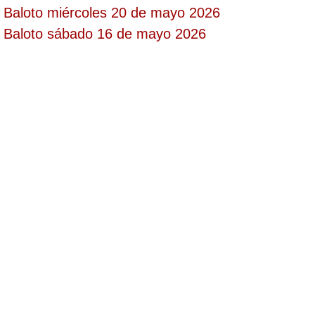
Baloto miércoles 20 de mayo 2026
Paisita Día
Baloto sábado 16 de mayo 2026
Paisita Noche
Paisita 3
Pick 3 Día
Pick 3 Noche
Pick 4 Día
Pick 4 Noche
Pijao de Oro