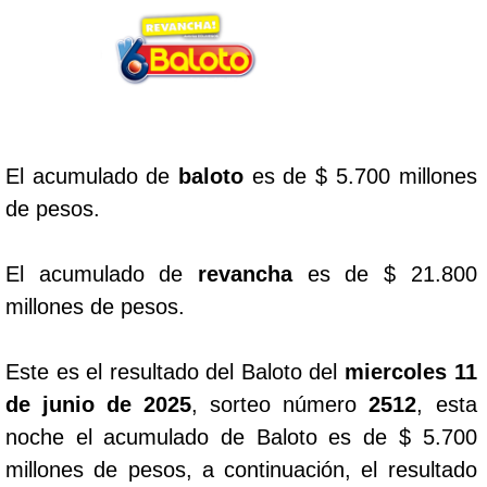
Lotería del Cauca
Lotería de Boyaca
El acumulado de
baloto
es de $ 5.700 millones
Extra de Colombia
de pesos.
Antioqueñita Día
El acumulado de
revancha
es de $ 21.800
millones de pesos.
Antioqueñita Tarde
Este es el resultado del Baloto del
miercoles 11
Astro Sol
de junio de 2025
, sorteo número
2512
, esta
noche el acumulado de Baloto es de $ 5.700
Astro Luna
millones de pesos, a continuación, el resultado