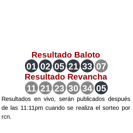
Lotería del Valle
Lotería del Meta
Lotería de Manizales
Resultado
Baloto
Lotería del Quindio
01
02
05
21
33
07
Resultado
Revancha
Lotería de Bogotá
11
21
23
30
34
05
Lotería de Risaralda
Resultados en vivo, serán publicados después
de las 11:11pm cuando se realiza el sorteo por
Lotería de Medellín
rcn.
Lotería de Santander