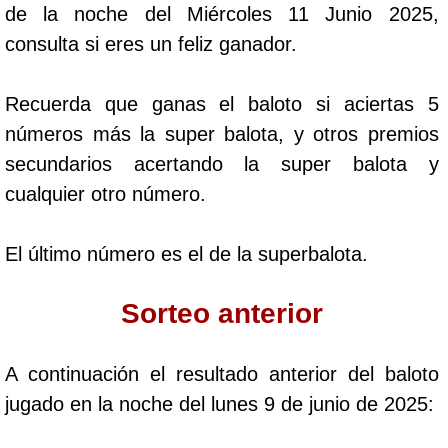
de la noche del Miércoles 11 Junio 2025,
Cafeterito Tarde
consulta si eres un feliz ganador.
Cafeterito Noche
Recuerda que ganas el baloto si aciertas 5
números más la super balota, y otros premios
Caribeña Día
secundarios acertando la super balota y
cualquier otro número.
Caribeña Noche
El último número es el de la superbalota.
Chontico Día
Sorteo anterior
Chontico Noche
A continuación el resultado anterior del baloto
Culona día
jugado en la noche del lunes 9 de junio de 2025:
Culona noche