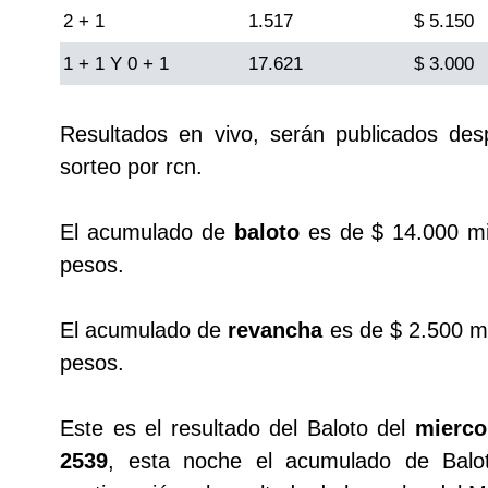
2 + 1
Cafeterito Tarde
1.517
$ 5.150
1 + 1 Y 0 + 1
17.621
$ 3.000
Cafeterito Noche
Resultados en vivo, serán publicados de
Caribeña Día
sorteo por rcn.
Caribeña Noche
El acumulado de
baloto
es de $ 14.000 mi
pesos.
Chontico Día
El acumulado de
revancha
es de $ 2.500 mi
Chontico Noche
pesos.
Culona día
Este es el resultado del Baloto del
mierco
2539
, esta noche el acumulado de Balo
Culona noche