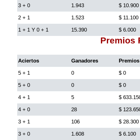
3 + 0
1.943
$ 10.900
Lotería del Cauca
2 + 1
1.523
$ 11.100
1 + 1 Y 0 + 1
15.390
$ 6.000
Lotería de Boyaca
Premios
Extra de Colombia
Aciertos
Ganadores
Premios
Antioqueñita Día
5 + 1
0
$ 0
5 + 0
0
$ 0
Antioqueñita Tarde
4 + 1
5
$ 633.15
Astro Sol
4 + 0
28
$ 123.65
3 + 1
106
$ 28.300
Astro Luna
3 + 0
1.608
$ 6.100