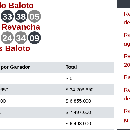
do
Baloto
Re
33
38
05
de
o
Revancha
Re
24
34
09
ag
s Baloto
Re
2
 por Ganador
Total
Ba
$ 0
Re
.650
$ 34.203.650
de
000
$ 6.855.000
Re
0
$ 7.497.600
ju
$ 6.498.000