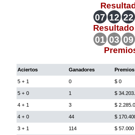
Resulta
Lotería del Valle
07
12
22
Lotería del Meta
Resultad
01
03
09
Lotería de Manizales
Premio
Lotería del Quindio
Aciertos
Ganadores
Premios
Lotería de Bogotá
5 + 1
0
$ 0
5 + 0
1
$ 34.203
Lotería de Risaralda
4 + 1
3
$ 2.285.
Lotería de Medellín
4 + 0
44
$ 170.40
3 + 1
114
$ 57.000
Lotería de Santander