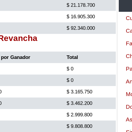
$ 21.178.700
$ 16.905.300
Cu
$ 92.340.000
Ca
 Revancha
Fa
Ch
 por Ganador
Total
Pa
$ 0
$ 0
An
0
$ 3.165.750
Mo
0
$ 3.462.200
Do
$ 2.999.800
As
$ 9.808.800