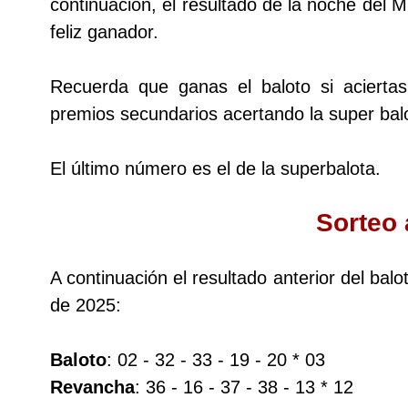
continuación, el resultado de la noche del 
feliz ganador.
Dorado Mañana
Recuerda que ganas el baloto si acierta
Dorado Tarde
premios secundarios acertando la super balo
Dorado Noche
El último número es el de la superbalota.
Fantástica Día
Sorteo 
Fantástica Noche
A continuación el resultado anterior del bal
de 2025:
Motilon Tarde
Baloto
: 02 - 32 - 33 - 19 - 20 * 03
Motilon Noche
Revancha
: 36 - 16 - 37 - 38 - 13 * 12