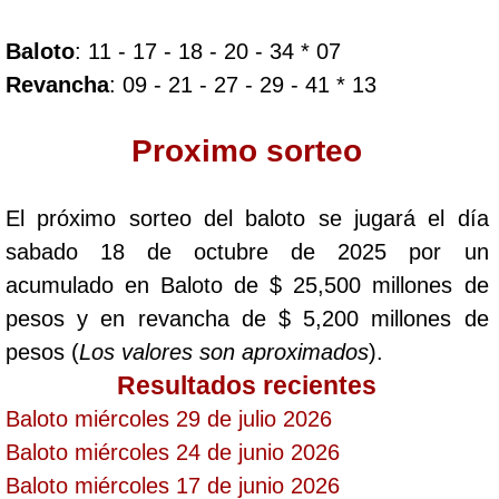
Baloto
: 11 - 17 - 18 - 20 - 34 * 07
Dorado Mañana
Revancha
: 09 - 21 - 27 - 29 - 41 * 13
Dorado Tarde
Proximo sorteo
Dorado Noche
El próximo sorteo del baloto se jugará el día
sabado 18 de octubre de 2025 por un
Fantástica Día
acumulado en Baloto de $ 25,500 millones de
pesos y en revancha de $ 5,200 millones de
Fantástica Noche
pesos (
Los valores son aproximados
).
Resultados recientes
Motilon Tarde
Baloto miércoles 29 de julio 2026
Baloto miércoles 24 de junio 2026
Motilon Noche
Baloto miércoles 17 de junio 2026