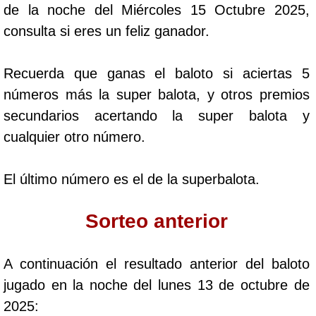
de la noche del Miércoles 15 Octubre 2025,
Cafeterito Tarde
consulta si eres un feliz ganador.
Cafeterito Noche
Recuerda que ganas el baloto si aciertas 5
números más la super balota, y otros premios
Caribeña Día
secundarios acertando la super balota y
cualquier otro número.
Caribeña Noche
El último número es el de la superbalota.
Chontico Día
Sorteo anterior
Chontico Noche
A continuación el resultado anterior del baloto
Culona día
jugado en la noche del lunes 13 de octubre de
2025:
Culona noche