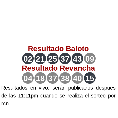
Lotería del Valle
Lotería del Meta
Lotería de Manizales
Resultado
Baloto
Lotería del Quindio
02
21
25
37
43
09
Resultado
Revancha
Lotería de Bogotá
04
18
37
38
40
15
Lotería de Risaralda
Resultados en vivo, serán publicados después
de las 11:11pm cuando se realiza el sorteo por
Lotería de Medellín
rcn.
Lotería de Santander