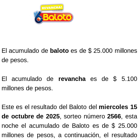
Lotería del Cauca
Lotería de Boyaca
El acumulado de
baloto
es de $ 25.000 millones
Extra de Colombia
de pesos.
Antioqueñita Día
El acumulado de
revancha
es de $ 5.100
millones de pesos.
Antioqueñita Tarde
Este es el resultado del Baloto del
miercoles 15
Astro Sol
de octubre de 2025
, sorteo número
2566
, esta
noche el acumulado de Baloto es de $ 25.000
Astro Luna
millones de pesos, a continuación, el resultado