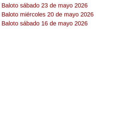
Baloto sábado 23 de mayo 2026
Paisita Día
Baloto miércoles 20 de mayo 2026
Baloto sábado 16 de mayo 2026
Paisita Noche
Paisita 3
Pick 3 Día
Pick 3 Noche
Pick 4 Día
Pick 4 Noche
Pijao de Oro