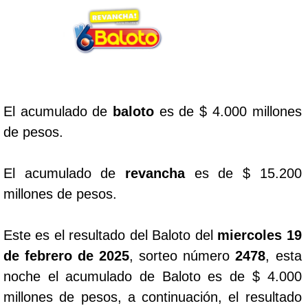
Lotería del Cauca
Lotería de Boyaca
El acumulado de
baloto
es de $ 4.000 millones
Extra de Colombia
de pesos.
Antioqueñita Día
El acumulado de
revancha
es de $ 15.200
millones de pesos.
Antioqueñita Tarde
Este es el resultado del Baloto del
miercoles 19
Astro Sol
de febrero de 2025
, sorteo número
2478
, esta
noche el acumulado de Baloto es de $ 4.000
Astro Luna
millones de pesos, a continuación, el resultado