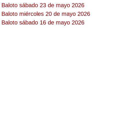
Baloto sábado 23 de mayo 2026
Paisita Día
Baloto miércoles 20 de mayo 2026
Baloto sábado 16 de mayo 2026
Paisita Noche
Paisita 3
Pick 3 Día
Pick 3 Noche
Pick 4 Día
Pick 4 Noche
Pijao de Oro