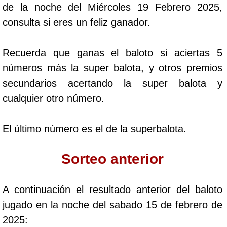
de la noche del Miércoles 19 Febrero 2025,
Cafeterito Tarde
consulta si eres un feliz ganador.
Cafeterito Noche
Recuerda que ganas el baloto si aciertas 5
números más la super balota, y otros premios
Caribeña Día
secundarios acertando la super balota y
cualquier otro número.
Caribeña Noche
El último número es el de la superbalota.
Chontico Día
Sorteo anterior
Chontico Noche
A continuación el resultado anterior del baloto
Culona día
jugado en la noche del sabado 15 de febrero de
2025:
Culona noche