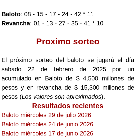
Baloto
: 08 - 15 - 17 - 24 - 42 * 11
Dorado Mañana
Revancha
: 01 - 13 - 27 - 35 - 41 * 10
Dorado Tarde
Proximo sorteo
Dorado Noche
El próximo sorteo del baloto se jugará el día
sabado 22 de febrero de 2025 por un
Fantástica Día
acumulado en Baloto de $ 4,500 millones de
pesos y en revancha de $ 15,300 millones de
Fantástica Noche
pesos (
Los valores son aproximados
).
Resultados recientes
Motilon Tarde
Baloto miércoles 29 de julio 2026
Baloto miércoles 24 de junio 2026
Motilon Noche
Baloto miércoles 17 de junio 2026