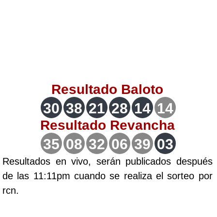
Lotería del Valle
Lotería del Meta
Lotería de Manizales
Resultado
Baloto
Lotería del Quindio
30
38
21
28
14
14
Resultado
Revancha
Lotería de Bogotá
35
08
32
06
39
03
Lotería de Risaralda
Resultados en vivo, serán publicados después
de las 11:11pm cuando se realiza el sorteo por
Lotería de Medellín
rcn.
Lotería de Santander