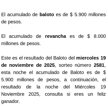
Dorado Mañana
El acumulado de
baloto
es de $ 5.900 millones
de pesos.
Dorado Tarde
El acumulado de
revancha
es de $ 8.000
Dorado Noche
millones de pesos.
Fantástica Día
Este es el resultado del Baloto del
miercoles 19
de noviembre de 2025
, sorteo número
2581
,
Fantástica Noche
esta noche el acumulado de Baloto es de $
5.900 millones de pesos, a continuación, el
Motilon Tarde
resultado de la noche del Miércoles 19
Noviembre 2025, consulta si eres un feliz
Motilon Noche
ganador.