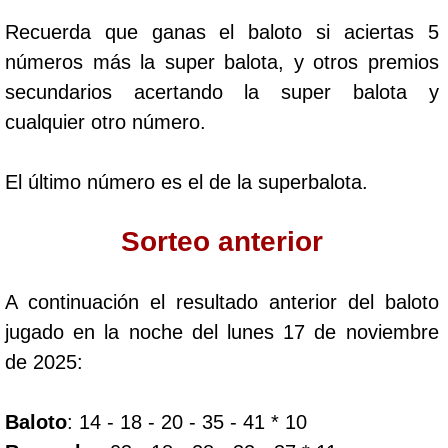
Paisita Día
Recuerda que ganas el baloto si aciertas 5
números más la super balota, y otros premios
Paisita Noche
secundarios acertando la super balota y
cualquier otro número.
Paisita 3
El último número es el de la superbalota.
Pick 3 Día
Sorteo anterior
Pick 3 Noche
A continuación el resultado anterior del baloto
Pick 4 Día
jugado en la noche del lunes 17 de noviembre
de 2025:
Pick 4 Noche
Baloto
: 14 - 18 - 20 - 35 - 41 * 10
Pijao de Oro