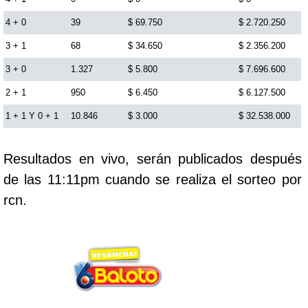
Cafeterito Tarde
4 + 0
39
$ 69.750
$ 2.720.250
3 + 1
68
$ 34.650
$ 2.356.200
Cafeterito Noche
3 + 0
1.327
$ 5.800
$ 7.696.600
2 + 1
950
$ 6.450
$ 6.127.500
Caribeña Día
1 + 1 Y 0 + 1
10.846
$ 3.000
$ 32.538.000
Caribeña Noche
Resultados en vivo, serán publicados después
de las 11:11pm cuando se realiza el sorteo por
Chontico Día
rcn.
Chontico Noche
Culona día
Culona noche