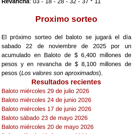
Revancha
: 03 - 18 - 28 - 32 - 37 * 11
Saman de la suerte
Proximo sorteo
Sinuano Día
El próximo sorteo del baloto se jugará el día
sabado 22 de noviembre de 2025 por un
Sinuano Noche
acumulado en Baloto de $ 6,400 millones de
pesos y en revancha de $ 8,100 millones de
Super Chontico Noche
pesos (
Los valores son aproximados
).
Resultados recientes
Baloto miércoles 29 de julio 2026
Baloto miércoles 24 de junio 2026
Baloto miércoles 17 de junio 2026
Baloto sábado 23 de mayo 2026
Baloto miércoles 20 de mayo 2026