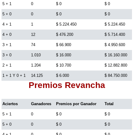
5 + 1
0
$ 0
$ 0
Lotería del Cauca
5 + 0
0
$ 0
$ 0
4 + 1
1
$ 5.224.450
$ 5.224.450
Lotería de Boyaca
4 + 0
12
$ 476.200
$ 5.714.400
3 + 1
74
$ 66.900
$ 4.950.600
Extra de Colombia
3 + 0
1.010
$ 16.000
$ 16.160.000
2 + 1
1.204
$ 10.700
$ 12.882.800
Antioqueñita Día
1 + 1 Y 0 + 1
14.125
$ 6.000
$ 84.750.000
Premios Revancha
Antioqueñita Tarde
Aciertos
Ganadores
Premios por Ganador
Total
Astro Sol
5 + 1
0
$ 0
$ 0
Astro Luna
5 + 0
0
$ 0
$ 0
4 + 1
0
$ 0
$ 0