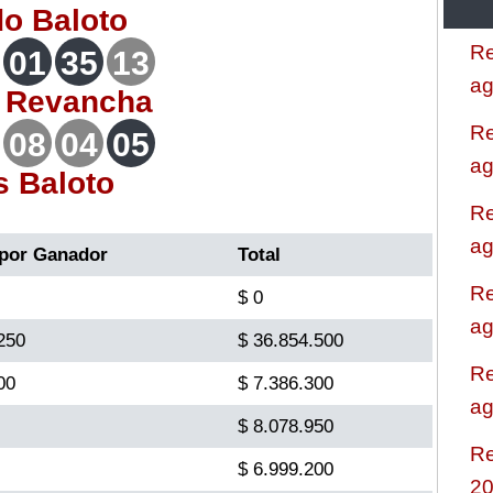
do
Baloto
Re
01
35
13
ag
o
Revancha
Re
08
04
05
ag
s Baloto
Re
ag
por Ganador
Total
Re
$ 0
ag
250
$ 36.854.500
Re
00
$ 7.386.300
ag
$ 8.078.950
Re
$ 6.999.200
2