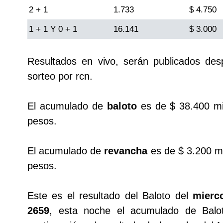
2 + 1
Cafeterito Tarde
1.733
$ 4.750
1 + 1 Y 0 + 1
16.141
$ 3.000
Cafeterito Noche
Resultados en vivo, serán publicados de
Caribeña Día
sorteo por rcn.
Caribeña Noche
El acumulado de
baloto
es de $ 38.400 mi
pesos.
Chontico Día
El acumulado de
revancha
es de $ 3.200 mi
Chontico Noche
pesos.
Culona día
Este es el resultado del Baloto del
mierc
2659
, esta noche el acumulado de Balo
Culona noche