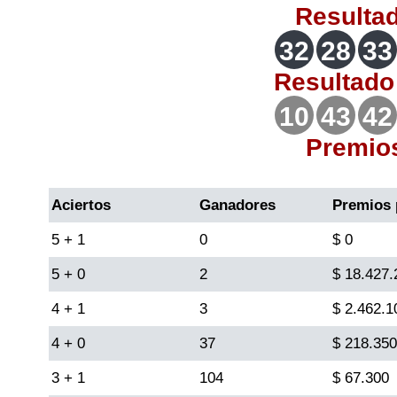
Resulta
Lotería del Valle
32
28
33
Lotería del Meta
Resultad
10
43
42
Lotería de Manizales
Premio
Lotería del Quindio
Aciertos
Ganadores
Premios 
Lotería de Bogotá
5 + 1
0
$ 0
5 + 0
2
$ 18.427.
Lotería de Risaralda
4 + 1
3
$ 2.462.1
Lotería de Medellín
4 + 0
37
$ 218.350
3 + 1
104
$ 67.300
Lotería de Santander