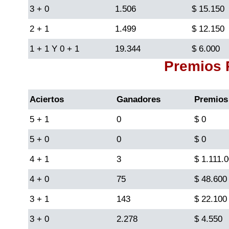
3 + 0
1.506
$ 15.150
Lotería del Cauca
2 + 1
1.499
$ 12.150
1 + 1 Y 0 + 1
19.344
$ 6.000
Lotería de Boyaca
Premios
Extra de Colombia
Aciertos
Ganadores
Premios
Antioqueñita Día
5 + 1
0
$ 0
5 + 0
0
$ 0
Antioqueñita Tarde
4 + 1
3
$ 1.111.
Astro Sol
4 + 0
75
$ 48.600
3 + 1
143
$ 22.100
Astro Luna
3 + 0
2.278
$ 4.550