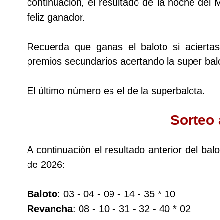
continuación, el resultado de la noche del
feliz ganador.
Dorado Mañana
Recuerda que ganas el baloto si acierta
Dorado Tarde
premios secundarios acertando la super balo
Dorado Noche
El último número es el de la superbalota.
Fantástica Día
Sorteo 
Fantástica Noche
A continuación el resultado anterior del ba
de 2026:
Motilon Tarde
Baloto
: 03 - 04 - 09 - 14 - 35 * 10
Motilon Noche
Revancha
: 08 - 10 - 31 - 32 - 40 * 02