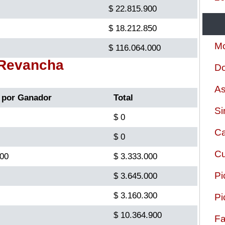
$ 22.815.900
$ 18.212.850
Mo
$ 116.064.000
 Revancha
Do
As
 por Ganador
Total
Si
$ 0
Ca
$ 0
Cu
000
$ 3.333.000
Pi
$ 3.645.000
$ 3.160.300
Pi
$ 10.364.900
Fa