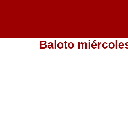
Baloto miércoles
Baloto
Lotería de Cundinamarca
Lotería del Tolima
Lotería de la Cruz Roja
Lotería del Huila