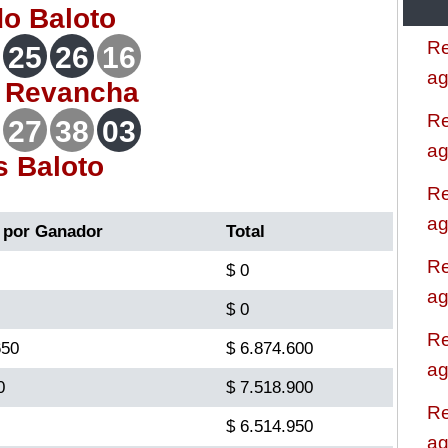
do
Baloto
Re
25
26
16
ag
o
Revancha
Re
27
38
03
ag
s Baloto
Re
ag
 por Ganador
Total
Re
$ 0
ag
$ 0
Re
650
$ 6.874.600
ag
0
$ 7.518.900
Re
$ 6.514.950
ag