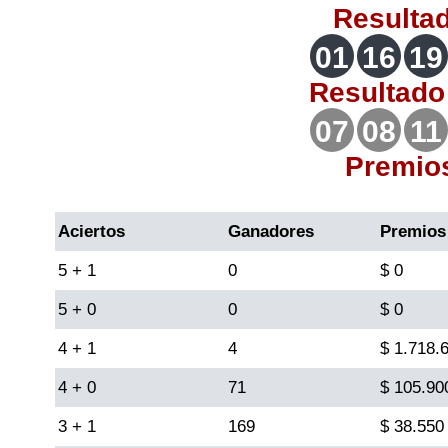
Resulta
Lotería del Valle
01
16
19
Lotería del Meta
Resultad
07
08
11
Lotería de Manizales
Premio
Lotería del Quindio
Aciertos
Ganadores
Premios
Lotería de Bogotá
5 + 1
0
$ 0
5 + 0
0
$ 0
Lotería de Risaralda
4 + 1
4
$ 1.718.
Lotería de Medellín
4 + 0
71
$ 105.90
3 + 1
169
$ 38.550
Lotería de Santander