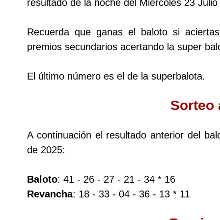
resultado de la noche del Miércoles 23 Julio 
Dorado Mañana
Recuerda que ganas el baloto si acierta
premios secundarios acertando la super balo
Dorado Tarde
El último número es el de la superbalota.
Dorado Noche
Sorteo 
Fantástica Día
A continuación el resultado anterior del ba
Fantástica Noche
de 2025:
Motilon Tarde
Baloto
: 41 - 26 - 27 - 21 - 34 * 16
Revancha
: 18 - 33 - 04 - 36 - 13 * 11
Motilon Noche