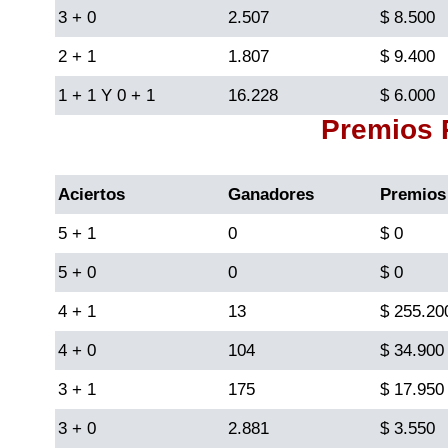
3 + 0
2.507
$ 8.500
Lotería del Cauca
2 + 1
1.807
$ 9.400
1 + 1 Y 0 + 1
16.228
$ 6.000
Lotería de Boyaca
Premios
Extra de Colombia
Aciertos
Ganadores
Premios
Antioqueñita Día
5 + 1
0
$ 0
5 + 0
0
$ 0
Antioqueñita Tarde
4 + 1
13
$ 255.20
Astro Sol
4 + 0
104
$ 34.900
3 + 1
175
$ 17.950
Astro Luna
3 + 0
2.881
$ 3.550