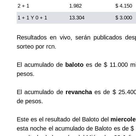
2 + 1
Cafeterito Tarde
1.982
$ 4.150
1 + 1 Y 0 + 1
13.304
$ 3.000
Cafeterito Noche
Resultados en vivo, serán publicados de
Caribeña Día
sorteo por rcn.
Caribeña Noche
El acumulado de
baloto
es de $ 11.000 mi
pesos.
Chontico Día
El acumulado de
revancha
es de $ 25.400
Chontico Noche
de pesos.
Culona día
Este es el resultado del Baloto del
miercole
esta noche el acumulado de Baloto es de $ 
Culona noche