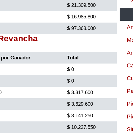
$ 21.309.500
$ 16.985.800
An
$ 97.368.000
 Revancha
Mo
An
 por Ganador
Total
Ca
$ 0
Cu
$ 0
Pa
0
$ 3.317.600
Pi
$ 3.629.600
$ 3.141.250
Pi
$ 10.227.550
Si