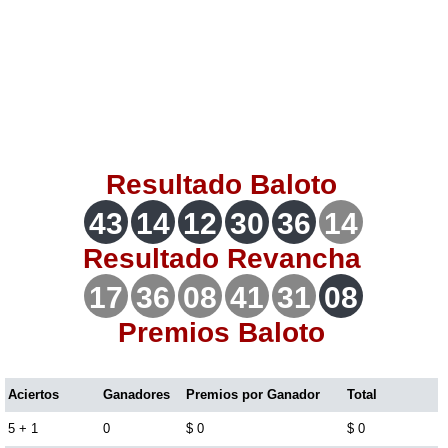
Lotería del Valle
Lotería del Meta
Lotería de Manizales
Resultado
Baloto
Lotería del Quindio
43
14
12
30
36
14
Resultado
Revancha
Lotería de Bogotá
17
36
08
41
31
08
Lotería de Risaralda
Premios Baloto
Lotería de Medellín
Aciertos
Ganadores
Premios por Ganador
Total
5 + 1
0
$ 0
$ 0
Lotería de Santander