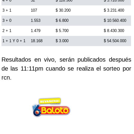
4 + 0
32
$ 116.500
$ 3.728.000
Cafeterito Tarde
3 + 1
107
$ 30.200
$ 3.231.400
3 + 0
1.553
$ 6.800
$ 10.560.400
Cafeterito Noche
2 + 1
1.479
$ 5.700
$ 8.430.300
1 + 1 Y 0 + 1
18.168
$ 3.000
$ 54.504.000
Caribeña Día
Resultados en vivo, serán publicados después
Caribeña Noche
de las 11:11pm cuando se realiza el sorteo por
rcn.
Chontico Día
Chontico Noche
Culona día
Culona noche