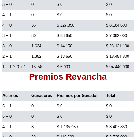
5 + 0
0
$ 0
$ 0
Lotería del Cauca
4 + 1
0
$ 0
$ 0
4 + 0
36
$ 227.350
$ 8.184.600
Lotería de Boyaca
3 + 1
80
$ 88.650
$ 7.092.000
3 + 0
1.634
$ 14.150
$ 23.121.100
Extra de Colombia
2 + 1
1.352
$ 13.650
$ 18.454.800
1 + 1 Y 0 + 1
15.740
$ 6.000
$ 94.440.000
Antioqueñita Día
Premios Revancha
Antioqueñita Tarde
Aciertos
Ganadores
Premios por Ganador
Total
Astro Sol
5 + 1
0
$ 0
$ 0
5 + 0
0
$ 0
$ 0
Astro Luna
4 + 1
3
$ 1.135.950
$ 3.407.850