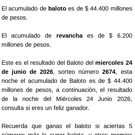
El acumulado de
baloto
es de $ 44.400 millones
Dorado Mañana
de pesos.
Dorado Tarde
El acumulado de
revancha
es de $ 6.200
millones de pesos.
Dorado Noche
Este es el resultado del Baloto del
miercoles 24
Fantástica Día
de junio de 2026
, sorteo número
2674
, esta
noche el acumulado de Baloto es de $ 44.400
Fantástica Noche
millones de pesos, a continuación, el resultado
de la noche del Miércoles 24 Junio 2026,
Motilon Tarde
consulta si eres un feliz ganador.
Motilon Noche
Recuerda que ganas el baloto si aciertas 5
números más la super balota, y otros premios