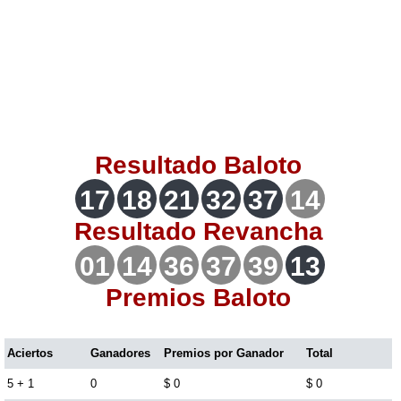
Lotería del Valle
Lotería del Meta
Lotería de Manizales
Resultado
Baloto
Lotería del Quindio
17
18
21
32
37
14
Resultado
Revancha
Lotería de Bogotá
01
14
36
37
39
13
Lotería de Risaralda
Premios Baloto
Lotería de Medellín
Aciertos
Ganadores
Premios por Ganador
Total
5 + 1
0
$ 0
$ 0
Lotería de Santander