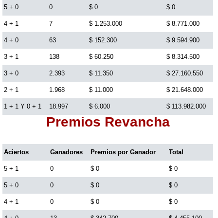
5 + 0
0
$ 0
$ 0
Lotería del Cauca
4 + 1
7
$ 1.253.000
$ 8.771.000
4 + 0
63
$ 152.300
$ 9.594.900
Lotería de Boyaca
3 + 1
138
$ 60.250
$ 8.314.500
3 + 0
2.393
$ 11.350
$ 27.160.550
Extra de Colombia
2 + 1
1.968
$ 11.000
$ 21.648.000
1 + 1 Y 0 + 1
18.997
$ 6.000
$ 113.982.000
Antioqueñita Día
Premios Revancha
Antioqueñita Tarde
Aciertos
Ganadores
Premios por Ganador
Total
Astro Sol
5 + 1
0
$ 0
$ 0
5 + 0
0
$ 0
$ 0
Astro Luna
4 + 1
0
$ 0
$ 0