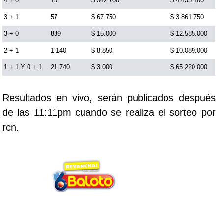
4 + 0
13
$ 342.700
$ 4.455.100
Cafeterito Tarde
3 + 1
57
$ 67.750
$ 3.861.750
3 + 0
839
$ 15.000
$ 12.585.000
Cafeterito Noche
2 + 1
1.140
$ 8.850
$ 10.089.000
1 + 1 Y 0 + 1
21.740
$ 3.000
$ 65.220.000
Caribeña Día
Resultados en vivo, serán publicados después
Caribeña Noche
de las 11:11pm cuando se realiza el sorteo por
rcn.
Chontico Día
Chontico Noche
Culona día
Culona noche