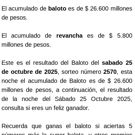
El acumulado de
baloto
es de $ 26.600 millones
Dorado Mañana
de pesos.
Dorado Tarde
El acumulado de
revancha
es de $ 5.800
millones de pesos.
Dorado Noche
Este es el resultado del Baloto del
sabado 25
Fantástica Día
de octubre de 2025
, sorteo número
2570
, esta
noche el acumulado de Baloto es de $ 26.600
Fantástica Noche
millones de pesos, a continuación, el resultado
de la noche del Sábado 25 Octubre 2025,
Motilon Tarde
consulta si eres un feliz ganador.
Motilon Noche
Recuerda que ganas el baloto si aciertas 5
números más la super balota, y otros premios