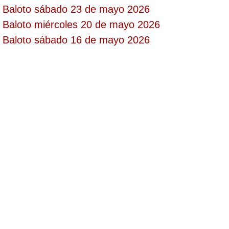
Baloto sábado 23 de mayo 2026
Paisita Día
Baloto miércoles 20 de mayo 2026
Baloto sábado 16 de mayo 2026
Paisita Noche
Paisita 3
Pick 3 Día
Pick 3 Noche
Pick 4 Día
Pick 4 Noche
Pijao de Oro