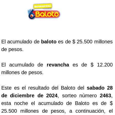
Lotería del Cauca
Lotería de Boyaca
El acumulado de
baloto
es de $ 25.500 millones
Extra de Colombia
de pesos.
Antioqueñita Día
El acumulado de
revancha
es de $ 12.200
millones de pesos.
Antioqueñita Tarde
Este es el resultado del Baloto del
sabado 28
Astro Sol
de diciembre de 2024
, sorteo número
2463
,
esta noche el acumulado de Baloto es de $
Astro Luna
25.500 millones de pesos, a continuación, el