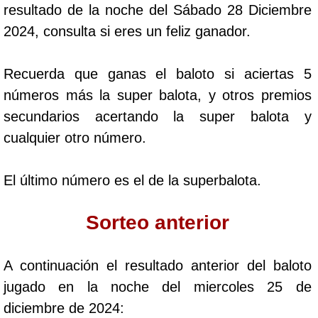
resultado de la noche del Sábado 28 Diciembre
Cafeterito Tarde
2024, consulta si eres un feliz ganador.
Cafeterito Noche
Recuerda que ganas el baloto si aciertas 5
números más la super balota, y otros premios
Caribeña Día
secundarios acertando la super balota y
cualquier otro número.
Caribeña Noche
El último número es el de la superbalota.
Chontico Día
Sorteo anterior
Chontico Noche
A continuación el resultado anterior del baloto
Culona día
jugado en la noche del miercoles 25 de
diciembre de 2024:
Culona noche