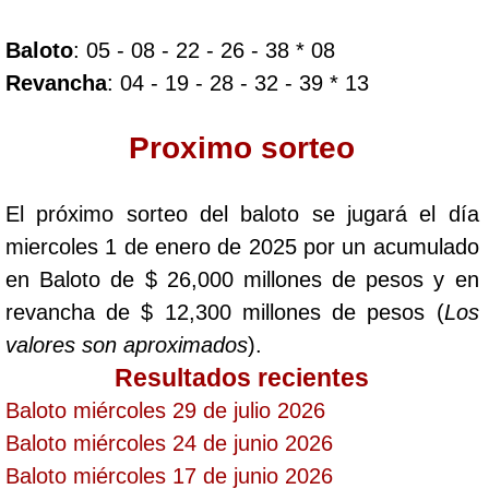
Baloto
: 05 - 08 - 22 - 26 - 38 * 08
Dorado Mañana
Revancha
: 04 - 19 - 28 - 32 - 39 * 13
Dorado Tarde
Proximo sorteo
Dorado Noche
El próximo sorteo del baloto se jugará el día
miercoles 1 de enero de 2025 por un acumulado
Fantástica Día
en Baloto de $ 26,000 millones de pesos y en
revancha de $ 12,300 millones de pesos (
Los
Fantástica Noche
valores son aproximados
).
Resultados recientes
Motilon Tarde
Baloto miércoles 29 de julio 2026
Baloto miércoles 24 de junio 2026
Motilon Noche
Baloto miércoles 17 de junio 2026