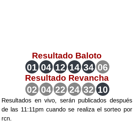
Lotería del Valle
Lotería del Meta
Lotería de Manizales
Resultado
Baloto
Lotería del Quindio
01
04
12
14
34
06
Resultado
Revancha
Lotería de Bogotá
02
04
22
24
32
10
Lotería de Risaralda
Resultados en vivo, serán publicados después
de las 11:11pm cuando se realiza el sorteo por
Lotería de Medellín
rcn.
Lotería de Santander