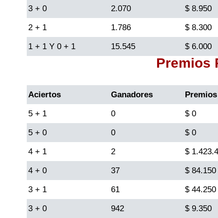
3 + 0
2.070
$ 8.950
Lotería del Cauca
2 + 1
1.786
$ 8.300
1 + 1 Y 0 + 1
15.545
$ 6.000
Lotería de Boyaca
Premios
Extra de Colombia
Aciertos
Ganadores
Premios
Antioqueñita Día
5 + 1
0
$ 0
5 + 0
0
$ 0
Antioqueñita Tarde
4 + 1
2
$ 1.423.
Astro Sol
4 + 0
37
$ 84.150
3 + 1
61
$ 44.250
Astro Luna
3 + 0
942
$ 9.350