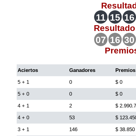
Resulta
Lotería del Valle
11
15
16
Lotería del Meta
Resultad
07
16
30
Lotería de Manizales
Premio
Lotería del Quindio
Aciertos
Ganadores
Premios
Lotería de Bogotá
5 + 1
0
$ 0
5 + 0
0
$ 0
Lotería de Risaralda
4 + 1
2
$ 2.990.
Lotería de Medellín
4 + 0
53
$ 123.45
3 + 1
146
$ 38.850
Lotería de Santander