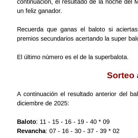
continuación, el resultado de la noche del 
un feliz ganador.
Dorado Mañana
Recuerda que ganas el baloto si acierta
Dorado Tarde
premios secundarios acertando la super balo
Dorado Noche
El último número es el de la superbalota.
Fantástica Día
Sorteo 
Fantástica Noche
A continuación el resultado anterior del b
diciembre de 2025:
Motilon Tarde
Baloto
: 11 - 15 - 16 - 19 - 40 * 09
Motilon Noche
Revancha
: 07 - 16 - 30 - 37 - 39 * 02