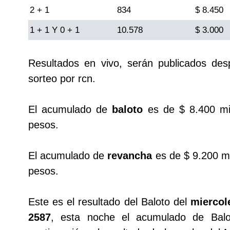
2 + 1
Cafeterito Tarde
834
$ 8.450
1 + 1 Y 0 + 1
10.578
$ 3.000
Cafeterito Noche
Resultados en vivo, serán publicados de
Caribeña Día
sorteo por rcn.
Caribeña Noche
El acumulado de
baloto
es de $ 8.400 mi
pesos.
Chontico Día
El acumulado de
revancha
es de $ 9.200 mi
Chontico Noche
pesos.
Culona día
Este es el resultado del Baloto del
miercol
2587
, esta noche el acumulado de Bal
Culona noche