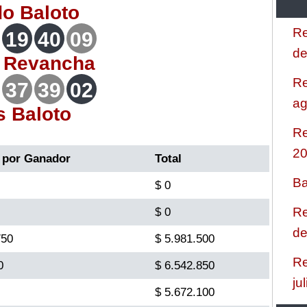
do
Baloto
Re
19
40
09
de
o
Revancha
Re
37
39
02
ag
s Baloto
Re
2
 por Ganador
Total
Ba
$ 0
Re
$ 0
de
750
$ 5.981.500
Re
0
$ 6.542.850
ju
$ 5.672.100