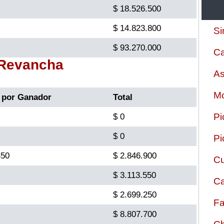
$ 18.526.500
$ 14.823.800
Si
$ 93.270.000
Ca
 Revancha
As
Mo
 por Ganador
Total
Pi
$ 0
$ 0
Pi
450
$ 2.846.900
Cu
$ 3.113.550
Ca
$ 2.699.250
Fa
$ 8.807.700