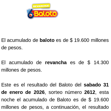
Lotería del Cauca
Lotería de Boyaca
El acumulado de
baloto
es de $ 19.600 millones
Extra de Colombia
de pesos.
Antioqueñita Día
El acumulado de
revancha
es de $ 14.300
millones de pesos.
Antioqueñita Tarde
Este es el resultado del Baloto del
sabado 31
Astro Sol
de enero de 2026
, sorteo número
2612
, esta
noche el acumulado de Baloto es de $ 19.600
Astro Luna
millones de pesos, a continuación, el resultado