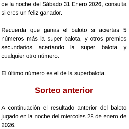
de la noche del Sábado 31 Enero 2026, consulta
Cafeterito Tarde
si eres un feliz ganador.
Cafeterito Noche
Recuerda que ganas el baloto si aciertas 5
números más la super balota, y otros premios
Caribeña Día
secundarios acertando la super balota y
cualquier otro número.
Caribeña Noche
El último número es el de la superbalota.
Chontico Día
Sorteo anterior
Chontico Noche
A continuación el resultado anterior del baloto
Culona día
jugado en la noche del miercoles 28 de enero de
2026:
Culona noche