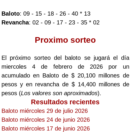
Baloto
: 09 - 15 - 18 - 26 - 40 * 13
Dorado Mañana
Revancha
: 02 - 09 - 17 - 23 - 35 * 02
Dorado Tarde
Proximo sorteo
Dorado Noche
El próximo sorteo del baloto se jugará el día
miercoles 4 de febrero de 2026 por un
Fantástica Día
acumulado en Baloto de $ 20,100 millones de
pesos y en revancha de $ 14,400 millones de
Fantástica Noche
pesos (
Los valores son aproximados
).
Resultados recientes
Motilon Tarde
Baloto miércoles 29 de julio 2026
Baloto miércoles 24 de junio 2026
Motilon Noche
Baloto miércoles 17 de junio 2026