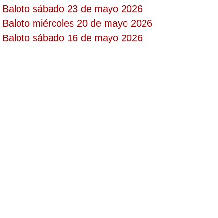
Baloto sábado 23 de mayo 2026
Paisita Día
Baloto miércoles 20 de mayo 2026
Baloto sábado 16 de mayo 2026
Paisita Noche
Paisita 3
Pick 3 Día
Pick 3 Noche
Pick 4 Día
Pick 4 Noche
Pijao de Oro