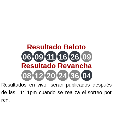
Lotería del Valle
Lotería del Meta
Lotería de Manizales
Resultado
Baloto
Lotería del Quindio
06
09
11
16
26
09
Resultado
Revancha
Lotería de Bogotá
08
12
20
24
36
04
Lotería de Risaralda
Resultados en vivo, serán publicados después
de las 11:11pm cuando se realiza el sorteo por
Lotería de Medellín
rcn.
Lotería de Santander