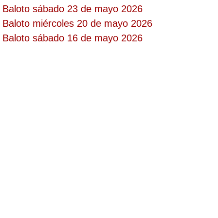
Baloto sábado 23 de mayo 2026
Paisita Día
Baloto miércoles 20 de mayo 2026
Baloto sábado 16 de mayo 2026
Paisita Noche
Paisita 3
Pick 3 Día
Pick 3 Noche
Pick 4 Día
Pick 4 Noche
Pijao de Oro