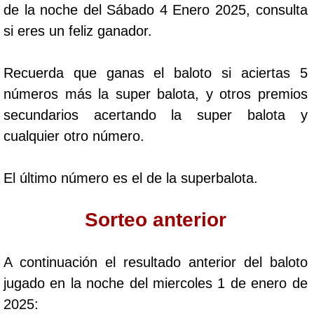
de la noche del Sábado 4 Enero 2025, consulta
Cafeterito Tarde
si eres un feliz ganador.
Cafeterito Noche
Recuerda que ganas el baloto si aciertas 5
números más la super balota, y otros premios
Caribeña Día
secundarios acertando la super balota y
cualquier otro número.
Caribeña Noche
El último número es el de la superbalota.
Chontico Día
Sorteo anterior
Chontico Noche
A continuación el resultado anterior del baloto
Culona día
jugado en la noche del miercoles 1 de enero de
2025:
Culona noche