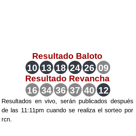
Lotería del Valle
Lotería del Meta
Lotería de Manizales
Resultado
Baloto
Lotería del Quindio
10
13
18
24
26
09
Resultado
Revancha
Lotería de Bogotá
16
34
36
37
40
12
Lotería de Risaralda
Resultados en vivo, serán publicados después
de las 11:11pm cuando se realiza el sorteo por
Lotería de Medellín
rcn.
Lotería de Santander