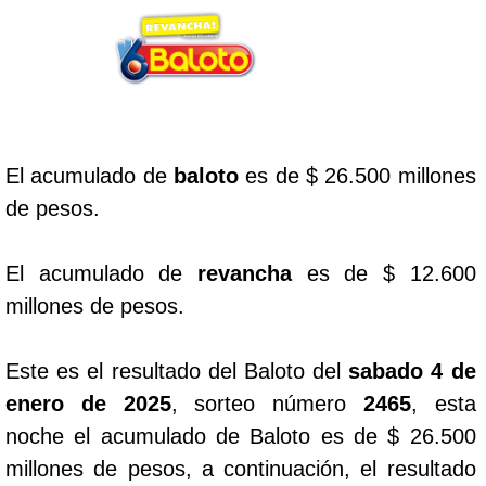
Lotería del Cauca
Lotería de Boyaca
El acumulado de
baloto
es de $ 26.500 millones
Extra de Colombia
de pesos.
Antioqueñita Día
El acumulado de
revancha
es de $ 12.600
millones de pesos.
Antioqueñita Tarde
Este es el resultado del Baloto del
sabado 4 de
Astro Sol
enero de 2025
, sorteo número
2465
, esta
noche el acumulado de Baloto es de $ 26.500
Astro Luna
millones de pesos, a continuación, el resultado