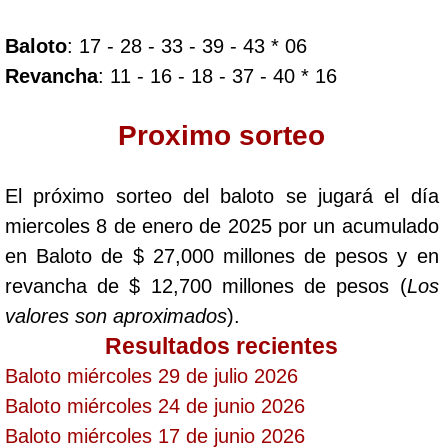
Baloto
: 17 - 28 - 33 - 39 - 43 * 06
Dorado Mañana
Revancha
: 11 - 16 - 18 - 37 - 40 * 16
Dorado Tarde
Proximo sorteo
Dorado Noche
El próximo sorteo del baloto se jugará el día
miercoles 8 de enero de 2025 por un acumulado
Fantástica Día
en Baloto de $ 27,000 millones de pesos y en
revancha de $ 12,700 millones de pesos (
Los
Fantástica Noche
valores son aproximados
).
Resultados recientes
Motilon Tarde
Baloto miércoles 29 de julio 2026
Baloto miércoles 24 de junio 2026
Motilon Noche
Baloto miércoles 17 de junio 2026