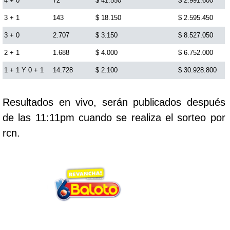
4 + 0
72
$ 41.550
$ 2.991.600
Cafeterito Tarde
3 + 1
143
$ 18.150
$ 2.595.450
3 + 0
2.707
$ 3.150
$ 8.527.050
Cafeterito Noche
2 + 1
1.688
$ 4.000
$ 6.752.000
1 + 1 Y 0 + 1
14.728
$ 2.100
$ 30.928.800
Caribeña Día
Resultados en vivo, serán publicados después
Caribeña Noche
de las 11:11pm cuando se realiza el sorteo por
rcn.
Chontico Día
Chontico Noche
Culona día
Culona noche