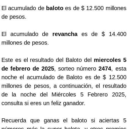
El acumulado de
baloto
es de $ 12.500 millones
Dorado Mañana
de pesos.
Dorado Tarde
El acumulado de
revancha
es de $ 14.400
millones de pesos.
Dorado Noche
Este es el resultado del Baloto del
miercoles 5
Fantástica Día
de febrero de 2025
, sorteo número
2474
, esta
noche el acumulado de Baloto es de $ 12.500
Fantástica Noche
millones de pesos, a continuación, el resultado
de la noche del Miércoles 5 Febrero 2025,
Motilon Tarde
consulta si eres un feliz ganador.
Motilon Noche
Recuerda que ganas el baloto si aciertas 5
números más la super balota, y otros premios