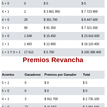
5 + 0
0
$ 0
$ 0
Lotería del Cauca
4 + 1
2
$ 3.861.950
$ 7.723.900
4 + 0
28
$ 301.700
$ 8.447.600
Lotería de Boyaca
3 + 1
90
$ 81.350
$ 7.321.500
3 + 0
1.548
$ 15.450
$ 23.916.600
Extra de Colombia
2 + 1
1.493
$ 12.800
$ 19.110.400
1 + 1 Y 0 + 1
17.612
$ 5.700
$ 100.388.400
Antioqueñita Día
Premios Revancha
Antioqueñita Tarde
Aciertos
Ganadores
Premios por Ganador
Total
Astro Sol
5 + 1
0
$ 0
$ 0
5 + 0
0
$ 0
$ 0
Astro Luna
4 + 1
3
$ 911.700
$ 2.735.100