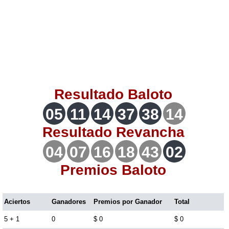
Lotería del Valle
Lotería del Meta
Lotería de Manizales
Resultado
Baloto
Lotería del Quindio
05
11
14
37
38
14
Resultado
Revancha
Lotería de Bogotá
04
07
16
18
43
02
Lotería de Risaralda
Premios Baloto
Lotería de Medellín
Aciertos
Ganadores
Premios por Ganador
Total
5 + 1
0
$ 0
$ 0
Lotería de Santander