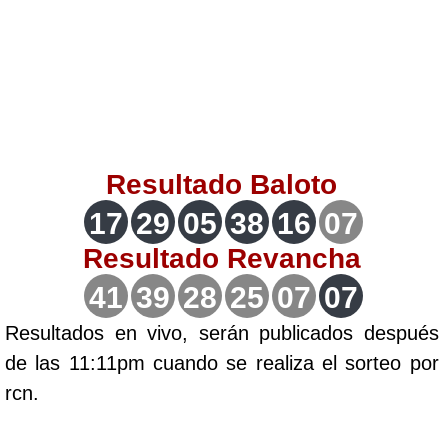
Lotería del Valle
Lotería del Meta
Lotería de Manizales
Resultado
Baloto
Lotería del Quindio
17
29
05
38
16
07
Resultado
Revancha
Lotería de Bogotá
41
39
28
25
07
07
Lotería de Risaralda
Resultados en vivo, serán publicados después
de las 11:11pm cuando se realiza el sorteo por
Lotería de Medellín
rcn.
Lotería de Santander