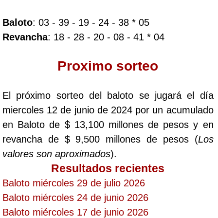
Baloto
: 03 - 39 - 19 - 24 - 38 * 05
Dorado Mañana
Revancha
: 18 - 28 - 20 - 08 - 41 * 04
Dorado Tarde
Proximo sorteo
Dorado Noche
El próximo sorteo del baloto se jugará el día
miercoles 12 de junio de 2024 por un acumulado
Fantástica Día
en Baloto de $ 13,100 millones de pesos y en
revancha de $ 9,500 millones de pesos (
Los
Fantástica Noche
valores son aproximados
).
Resultados recientes
Motilon Tarde
Baloto miércoles 29 de julio 2026
Baloto miércoles 24 de junio 2026
Motilon Noche
Baloto miércoles 17 de junio 2026