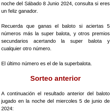
noche del Sábado 8 Junio 2024, consulta si eres
Cafeterito Tarde
un feliz ganador.
Cafeterito Noche
Recuerda que ganas el baloto si aciertas 5
números más la super balota, y otros premios
Caribeña Día
secundarios acertando la super balota y
cualquier otro número.
Caribeña Noche
El último número es el de la superbalota.
Chontico Día
Sorteo anterior
Chontico Noche
A continuación el resultado anterior del baloto
Culona día
jugado en la noche del miercoles 5 de junio de
2024:
Culona noche