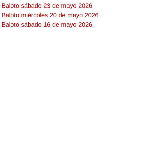
Baloto sábado 23 de mayo 2026
Paisita Día
Baloto miércoles 20 de mayo 2026
Baloto sábado 16 de mayo 2026
Paisita Noche
Paisita 3
Pick 3 Día
Pick 3 Noche
Pick 4 Día
Pick 4 Noche
Pijao de Oro