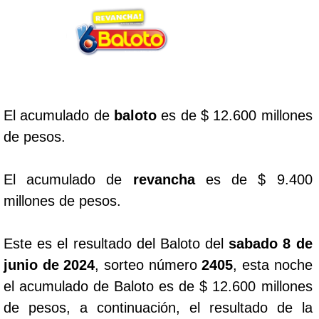
Lotería del Cauca
Lotería de Boyaca
El acumulado de
baloto
es de $ 12.600 millones
Extra de Colombia
de pesos.
Antioqueñita Día
El acumulado de
revancha
es de $ 9.400
millones de pesos.
Antioqueñita Tarde
Este es el resultado del Baloto del
sabado 8 de
Astro Sol
junio de 2024
, sorteo número
2405
, esta noche
el acumulado de Baloto es de $ 12.600 millones
Astro Luna
de pesos, a continuación, el resultado de la