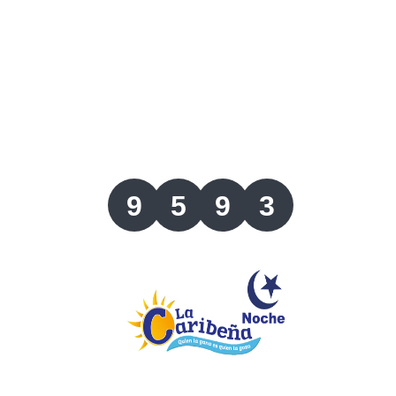
Lotería del Valle
Lotería del Meta
Lotería de Manizales
Lotería del Quindio
9
5
9
3
Lotería de Bogotá
Lotería de Risaralda
Lotería de Medellín
Lotería de Santander