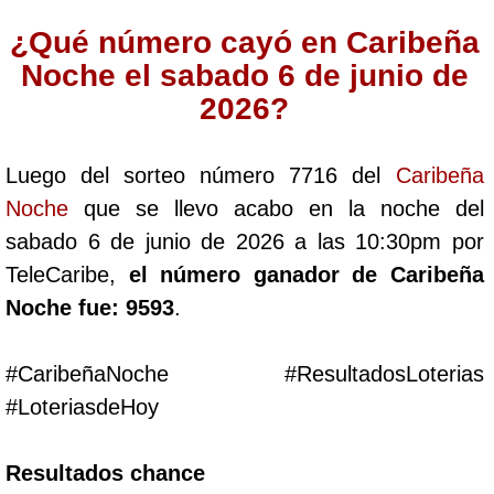
Cafeterito Tarde
¿Qué número cayó en Caribeña
Noche el sabado 6 de junio de
Cafeterito Noche
2026?
Caribeña Día
Luego del sorteo número 7716 del
Caribeña
Noche
que se llevo acabo en la noche del
Caribeña Noche
sabado 6 de junio de 2026 a las 10:30pm por
TeleCaribe,
el número ganador de Caribeña
Chontico Día
Noche fue: 9593
.
Chontico Noche
#CaribeñaNoche #ResultadosLoterias
#LoteriasdeHoy
Culona día
Resultados chance
Culona noche