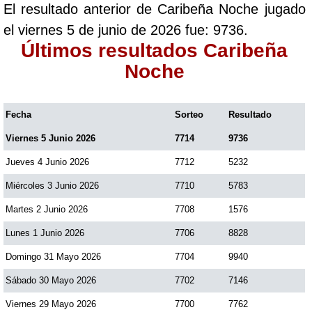
El resultado anterior de Caribeña Noche jugado
Paisita Día
el viernes 5 de junio de 2026 fue: 9736.
Últimos resultados Caribeña
Paisita Noche
Noche
Paisita 3
Fecha
Sorteo
Resultado
Viernes 5 Junio 2026
7714
9736
Pick 3 Día
Jueves 4 Junio 2026
7712
5232
Pick 3 Noche
Miércoles 3 Junio 2026
7710
5783
Martes 2 Junio 2026
7708
1576
Pick 4 Día
Lunes 1 Junio 2026
7706
8828
Domingo 31 Mayo 2026
7704
9940
Pick 4 Noche
Sábado 30 Mayo 2026
7702
7146
Viernes 29 Mayo 2026
7700
7762
Pijao de Oro