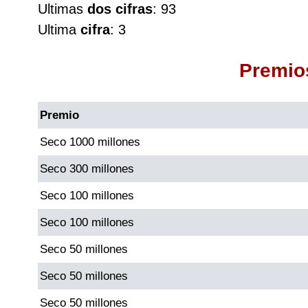
Ultimas
dos cifras
: 93
Cafeterito Tarde
Ultima
cifra
: 3
Cafeterito Noche
Premio
Caribeña Día
Premio
Caribeña Noche
Seco 1000 millones
Seco 300 millones
Chontico Día
Seco 100 millones
Chontico Noche
Seco 100 millones
Seco 50 millones
Culona día
Seco 50 millones
Culona noche
Seco 50 millones