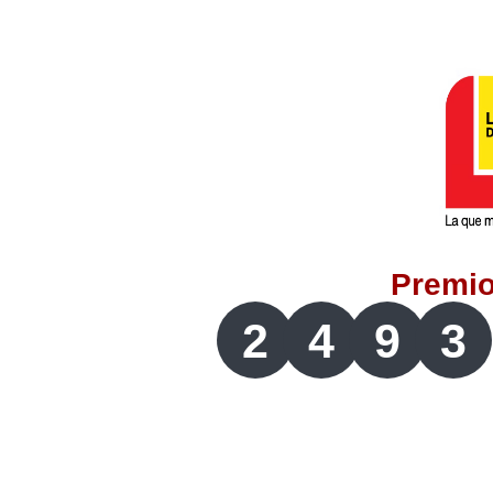
Lotería del Valle
Lotería del Meta
Lotería de Manizales
Lotería del Quindio
Premi
Lotería de Bogotá
2
4
9
3
Lotería de Risaralda
Lotería de Medellín
Lotería de Santander