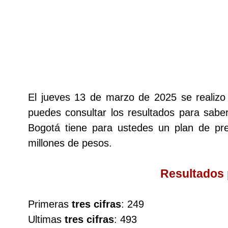
Lotería del Cauca
Lotería de Boyaca
Extra de Colombia
El jueves 13 de marzo de 2025 se realiz
puedes consultar los resultados para saber
Antioqueñita Día
Bogotá tiene para ustedes un plan de p
millones de pesos.
Antioqueñita Tarde
Resultados
Astro Sol
Primeras
tres cifras
: 249
Astro Luna
Ultimas
tres cifras
: 493