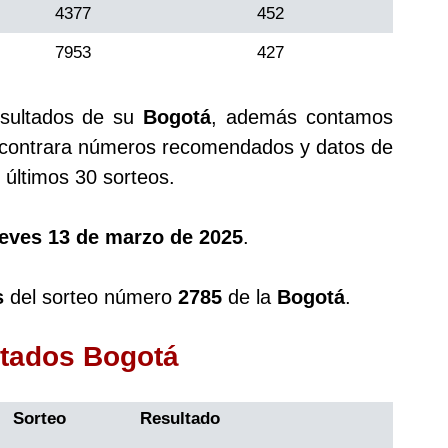
4377
452
7953
427
esultados de su
Bogotá
, además contamos
ontrara números recomendados y datos de
últimos 30 sorteos.
ueves 13 de marzo de 2025
.
s
del sorteo número
2785
de la
Bogotá
.
ltados Bogotá
Sorteo
Resultado