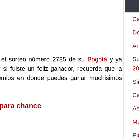
Ca
Do
An
o el sorteo número 2785 de su
Bogotá
y ya
Su
 si fuiste un feliz ganador, recuerda que la
2
remios en donde puedes ganar muchisimos
Si
Ca
 para chance
As
Mo
Pi