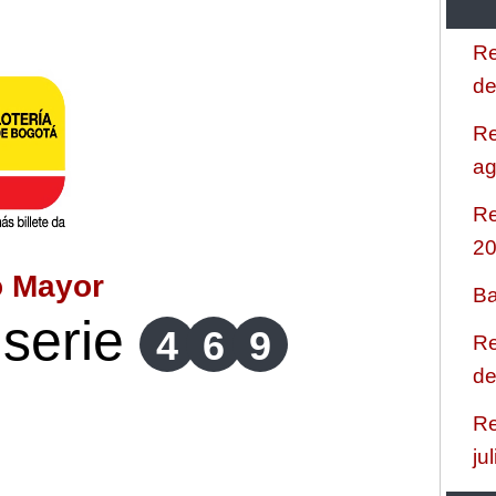
Re
de
Re
ag
Re
2
o Mayor
Ba
serie
4
6
9
Re
de
Re
ju