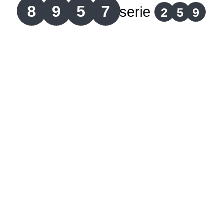
8
9
5
7
serie
2
5
9
Lotería del Cauca
Lotería de Boyaca
Extra de Colombia
Antioqueñita Día
Antioqueñita Tarde
Astro Sol
Astro Luna