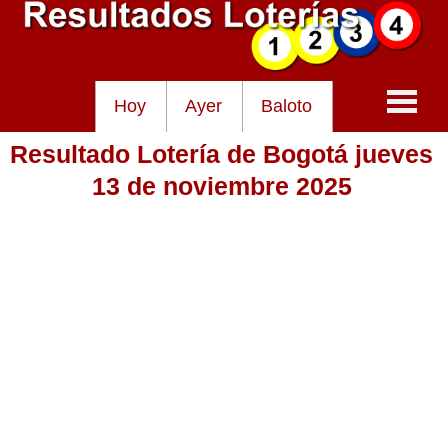
Hoy
Ayer
Baloto
Resultado Lotería de Bogotá jueves
Baloto
13 de noviembre 2025
Lotería de Cundinamarca
Lotería del Tolima
Lotería de la Cruz Roja
Lotería del Huila