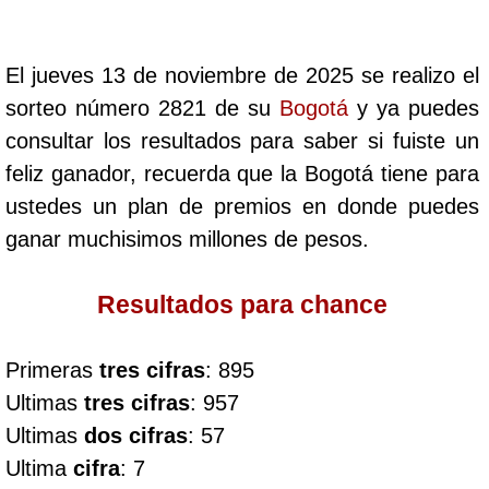
Cafeterito Tarde
El jueves 13 de noviembre de 2025 se realizo el
Cafeterito Noche
sorteo número 2821 de su
Bogotá
y ya puedes
consultar los resultados para saber si fuiste un
Caribeña Día
feliz ganador, recuerda que la Bogotá tiene para
ustedes un plan de premios en donde puedes
Caribeña Noche
ganar muchisimos millones de pesos.
Chontico Día
Resultados para chance
Chontico Noche
Primeras
tres cifras
: 895
Ultimas
tres cifras
: 957
Culona día
Ultimas
dos cifras
: 57
Ultima
cifra
: 7
Culona noche