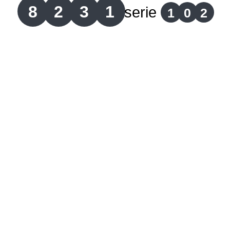
8
2
3
1
serie
1
0
2
Lotería del Cauca
Lotería de Boyaca
Extra de Colombia
Antioqueñita Día
Antioqueñita Tarde
Astro Sol
Astro Luna