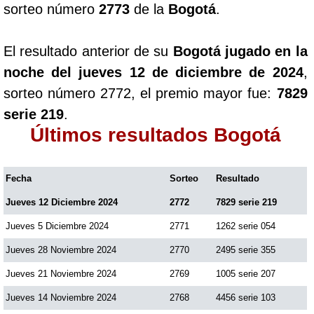
sorteo número
2773
de la
Bogotá
.
Paisita Día
El resultado anterior de su
Bogotá jugado en la
Paisita Noche
noche del jueves 12 de diciembre de 2024
,
sorteo número 2772, el premio mayor fue:
7829
Paisita 3
serie 219
.
Últimos resultados Bogotá
Pick 3 Día
Fecha
Sorteo
Resultado
Pick 3 Noche
Jueves 12 Diciembre 2024
2772
7829 serie 219
Pick 4 Día
Jueves 5 Diciembre 2024
2771
1262 serie 054
Jueves 28 Noviembre 2024
2770
2495 serie 355
Pick 4 Noche
Jueves 21 Noviembre 2024
2769
1005 serie 207
Jueves 14 Noviembre 2024
2768
4456 serie 103
Pijao de Oro