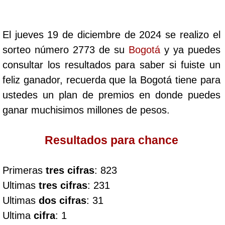
Cafeterito Tarde
El jueves 19 de diciembre de 2024 se realizo el
Cafeterito Noche
sorteo número 2773 de su
Bogotá
y ya puedes
consultar los resultados para saber si fuiste un
Caribeña Día
feliz ganador, recuerda que la Bogotá tiene para
ustedes un plan de premios en donde puedes
Caribeña Noche
ganar muchisimos millones de pesos.
Chontico Día
Resultados para chance
Chontico Noche
Primeras
tres cifras
: 823
Ultimas
tres cifras
: 231
Culona día
Ultimas
dos cifras
: 31
Ultima
cifra
: 1
Culona noche