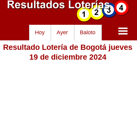
Hoy
Ayer
Baloto
Resultado Lotería de Bogotá jueves
Baloto
19 de diciembre 2024
Lotería de Cundinamarca
Lotería del Tolima
Lotería de la Cruz Roja
Lotería del Huila