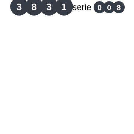
3
8
3
1
serie
0
0
8
Lotería del Cauca
Lotería de Boyaca
Extra de Colombia
Antioqueñita Día
Antioqueñita Tarde
Astro Sol
Astro Luna