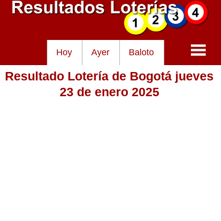
Hoy
Ayer
Baloto
Resultado Lotería de Bogotá jueves
Baloto
23 de enero 2025
Lotería de Cundinamarca
Lotería del Tolima
Lotería de la Cruz Roja
Lotería del Huila