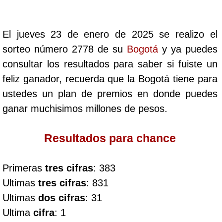
Cafeterito Tarde
El jueves 23 de enero de 2025 se realizo el
Cafeterito Noche
sorteo número 2778 de su
Bogotá
y ya puedes
consultar los resultados para saber si fuiste un
Caribeña Día
feliz ganador, recuerda que la Bogotá tiene para
ustedes un plan de premios en donde puedes
Caribeña Noche
ganar muchisimos millones de pesos.
Chontico Día
Resultados para chance
Chontico Noche
Primeras
tres cifras
: 383
Ultimas
tres cifras
: 831
Culona día
Ultimas
dos cifras
: 31
Ultima
cifra
: 1
Culona noche