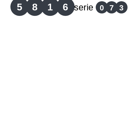
5
8
1
6
serie
0
7
3
Lotería del Cauca
Lotería de Boyaca
Extra de Colombia
Antioqueñita Día
Antioqueñita Tarde
Astro Sol
Astro Luna