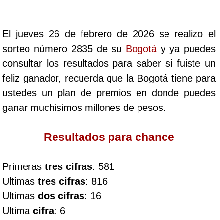
Cafeterito Tarde
El jueves 26 de febrero de 2026 se realizo el
Cafeterito Noche
sorteo número 2835 de su
Bogotá
y ya puedes
consultar los resultados para saber si fuiste un
Caribeña Día
feliz ganador, recuerda que la Bogotá tiene para
ustedes un plan de premios en donde puedes
Caribeña Noche
ganar muchisimos millones de pesos.
Chontico Día
Resultados para chance
Chontico Noche
Primeras
tres cifras
: 581
Ultimas
tres cifras
: 816
Culona día
Ultimas
dos cifras
: 16
Ultima
cifra
: 6
Culona noche