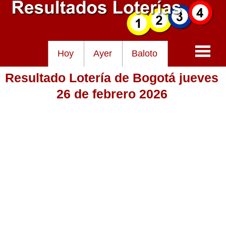
Hoy
Ayer
Baloto
Resultado Lotería de Bogotá jueves
Baloto
26 de febrero 2026
Lotería de Cundinamarca
Lotería del Tolima
Lotería de la Cruz Roja
Lotería del Huila