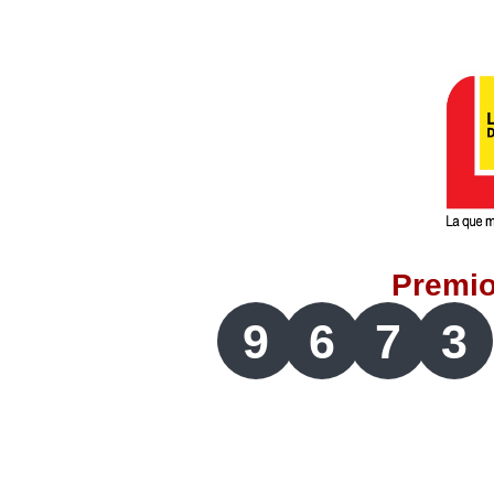
Lotería del Valle
Lotería del Meta
Lotería de Manizales
Lotería del Quindio
Premi
Lotería de Bogotá
9
6
7
3
Lotería de Risaralda
Lotería de Medellín
Lotería de Santander