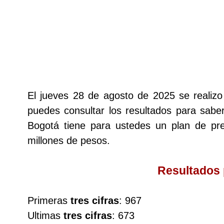
Lotería del Cauca
Lotería de Boyaca
Extra de Colombia
El jueves 28 de agosto de 2025 se realiz
puedes consultar los resultados para saber
Antioqueñita Día
Bogotá tiene para ustedes un plan de p
millones de pesos.
Antioqueñita Tarde
Resultados
Astro Sol
Primeras
tres cifras
: 967
Astro Luna
Ultimas
tres cifras
: 673