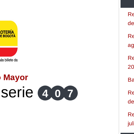
Re
de
Re
ag
Re
2
o Mayor
Ba
serie
4
0
7
Re
de
Re
ju