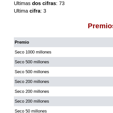
Ultimas
dos cifras
: 73
Cafeterito Tarde
Ultima
cifra
: 3
Cafeterito Noche
Premio
Caribeña Día
Premio
Caribeña Noche
Seco 1000 millones
Seco 500 millones
Chontico Día
Seco 500 millones
Chontico Noche
Seco 200 millones
Seco 200 millones
Culona día
Seco 200 millones
Culona noche
Seco 50 millones