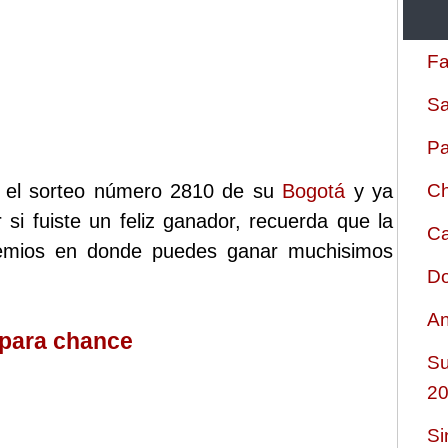
Fa
Sa
Pa
o el sorteo número 2810 de su
Bogotá
y ya
Ch
 si fuiste un feliz ganador, recuerda que la
Ca
remios en donde puedes ganar muchisimos
Do
An
 para chance
Su
2
Si