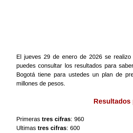
Lotería del Cauca
Lotería de Boyaca
Extra de Colombia
El jueves 29 de enero de 2026 se realiz
puedes consultar los resultados para saber
Antioqueñita Día
Bogotá tiene para ustedes un plan de p
millones de pesos.
Antioqueñita Tarde
Resultados
Astro Sol
Primeras
tres cifras
: 960
Astro Luna
Ultimas
tres cifras
: 600