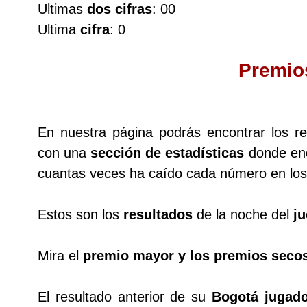
Ultimas
dos cifras
: 00
Cafeterito Tarde
Ultima
cifra
: 0
Cafeterito Noche
Premio
Caribeña Día
En nuestra página podrás encontrar los r
Caribeña Noche
con una
sección de estadísticas
donde enc
cuantas veces ha caído cada número en los 
Chontico Día
Estos son los
resultados
de la noche del
ju
Chontico Noche
Mira el
premio mayor y los premios seco
Culona día
El resultado anterior de su
Bogotá jugado
Culona noche