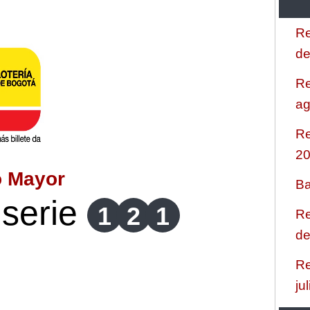
Re
de
Re
ag
Re
2
o Mayor
Ba
serie
1
2
1
Re
de
Re
ju