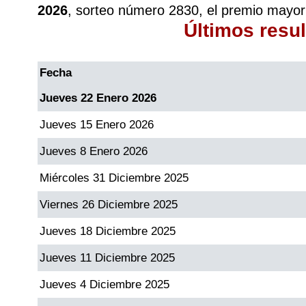
2026
, sorteo número 2830, el premio mayor
Últimos resu
Dorado Mañana
Fecha
Dorado Tarde
Jueves 22 Enero 2026
Dorado Noche
Jueves 15 Enero 2026
Jueves 8 Enero 2026
Fantástica Día
Miércoles 31 Diciembre 2025
Fantástica Noche
Viernes 26 Diciembre 2025
Jueves 18 Diciembre 2025
Motilon Tarde
Jueves 11 Diciembre 2025
Motilon Noche
Jueves 4 Diciembre 2025