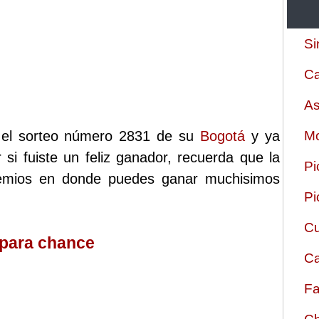
Si
Ca
As
o el sorteo número 2831 de su
Bogotá
y ya
Mo
 si fuiste un feliz ganador, recuerda que la
Pi
remios en donde puedes ganar muchisimos
Pi
Cu
 para chance
Ca
Fa