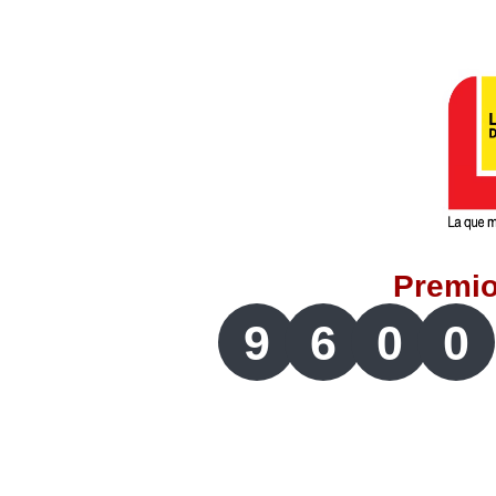
Lotería del Valle
Lotería del Meta
Lotería de Manizales
Lotería del Quindio
Premi
Lotería de Bogotá
9
6
0
0
Lotería de Risaralda
Lotería de Medellín
Lotería de Santander