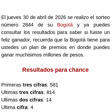
Cafeterito Tarde
El jueves 30 de abril de 2026 se realizo el sorteo
Cafeterito Noche
número 2844 de su
Bogotá
y ya puedes
consultar los resultados para saber si fuiste un
Caribeña Día
feliz ganador, recuerda que la Bogotá tiene para
ustedes un plan de premios en donde puedes
Caribeña Noche
ganar muchisimos millones de pesos.
Chontico Día
Resultados para chance
Chontico Noche
Primeras
tres cifras
: 581
Ultimas
tres cifras
: 814
Culona día
Ultimas
dos cifras
: 14
Ultima
cifra
: 4
Culona noche