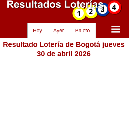
Hoy
Ayer
Baloto
Resultado Lotería de Bogotá jueves
Baloto
30 de abril 2026
Lotería de Cundinamarca
Lotería del Tolima
Lotería de la Cruz Roja
Lotería del Huila