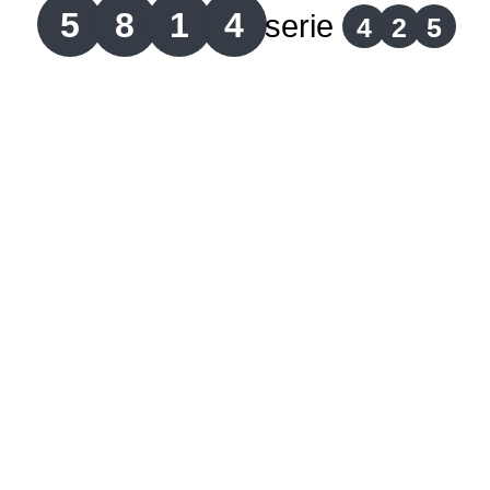
5
8
1
4
serie
4
2
5
Lotería del Cauca
Lotería de Boyaca
Extra de Colombia
Antioqueñita Día
Antioqueñita Tarde
Astro Sol
Astro Luna