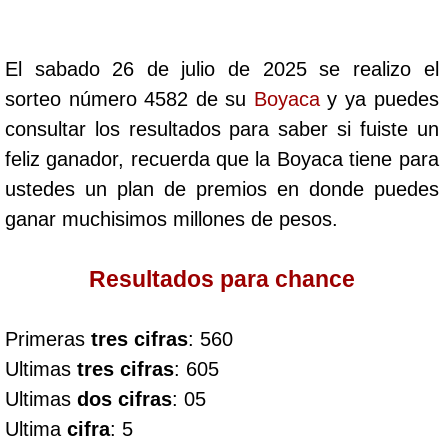
Cafeterito Tarde
El sabado 26 de julio de 2025 se realizo el
Cafeterito Noche
sorteo número 4582 de su
Boyaca
y ya puedes
consultar los resultados para saber si fuiste un
Caribeña Día
feliz ganador, recuerda que la Boyaca tiene para
ustedes un plan de premios en donde puedes
Caribeña Noche
ganar muchisimos millones de pesos.
Chontico Día
Resultados para chance
Chontico Noche
Primeras
tres cifras
: 560
Ultimas
tres cifras
: 605
Culona día
Ultimas
dos cifras
: 05
Ultima
cifra
: 5
Culona noche