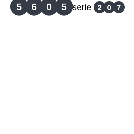
5
6
0
5
serie
2
0
7
Lotería del Cauca
Lotería de Boyaca
Extra de Colombia
Antioqueñita Día
Antioqueñita Tarde
Astro Sol
Astro Luna