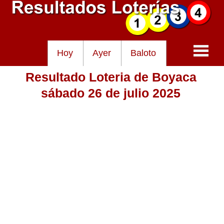
Hoy
Ayer
Baloto
Resultado Loteria de Boyaca
Baloto
sábado 26 de julio 2025
Lotería de Cundinamarca
Lotería del Tolima
Lotería de la Cruz Roja
Lotería del Huila