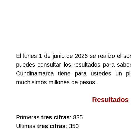
Lotería del Cauca
Lotería de Boyaca
Extra de Colombia
El lunes 1 de junio de 2026 se realizo el 
puedes consultar los resultados para saber
Antioqueñita Día
Cundinamarca tiene para ustedes un 
muchisimos millones de pesos.
Antioqueñita Tarde
Resultados
Astro Sol
Primeras
tres cifras
: 835
Astro Luna
Ultimas
tres cifras
: 350