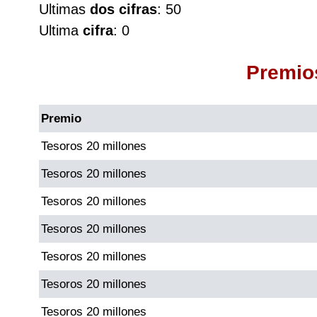
Ultimas
dos cifras
: 50
Cafeterito Tarde
Ultima
cifra
: 0
Cafeterito Noche
Premio
Caribeña Día
Premio
Caribeña Noche
Tesoros 20 millones
Tesoros 20 millones
Chontico Día
Tesoros 20 millones
Chontico Noche
Tesoros 20 millones
Tesoros 20 millones
Culona día
Tesoros 20 millones
Culona noche
Tesoros 20 millones