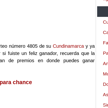
Cu
Ca
Fa
sorteo número 4805 de su
Cundinamarca
y ya
 si fuiste un feliz ganador, recuerda que la
Pa
plan de premios en donde puedes ganar
An
Mo
 para chance
Do
As
Si