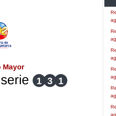
Re
ag
Re
ag
Re
ag
o Mayor
Re
serie
ag
1
3
1
Re
ag
Re
ag