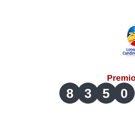
Lotería del Valle
Lotería del Meta
Lotería de Manizales
Lotería del Quindio
Premi
Lotería de Bogotá
8
3
5
0
Lotería de Risaralda
Lotería de Medellín
Lotería de Santander