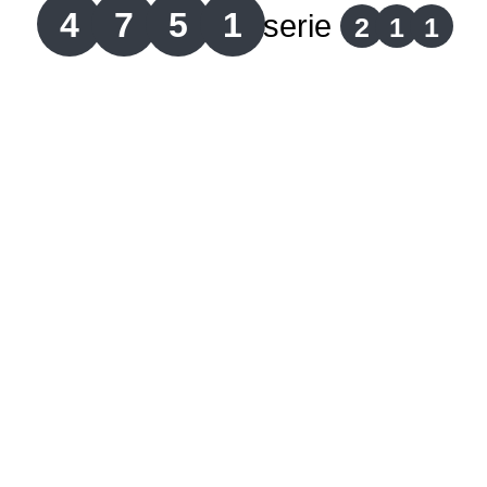
4
7
5
1
serie
2
1
1
Lotería del Cauca
Lotería de Boyaca
Extra de Colombia
Antioqueñita Día
Antioqueñita Tarde
Astro Sol
Astro Luna