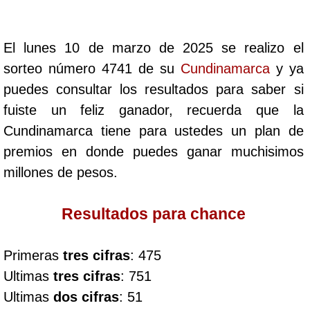
Cafeterito Tarde
El lunes 10 de marzo de 2025 se realizo el
Cafeterito Noche
sorteo número 4741 de su
Cundinamarca
y ya
puedes consultar los resultados para saber si
Caribeña Día
fuiste un feliz ganador, recuerda que la
Cundinamarca tiene para ustedes un plan de
Caribeña Noche
premios en donde puedes ganar muchisimos
millones de pesos.
Chontico Día
Resultados para chance
Chontico Noche
Primeras
tres cifras
: 475
Culona día
Ultimas
tres cifras
: 751
Ultimas
dos cifras
: 51
Culona noche