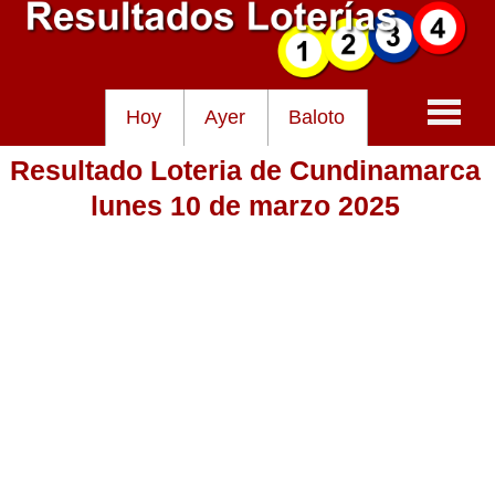
Hoy
Ayer
Baloto
Resultado Loteria de Cundinamarca
Baloto
lunes 10 de marzo 2025
Lotería de Cundinamarca
Lotería del Tolima
Lotería de la Cruz Roja
Lotería del Huila