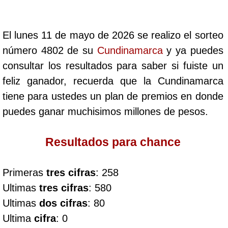
Cafeterito Tarde
El lunes 11 de mayo de 2026 se realizo el sorteo
Cafeterito Noche
número 4802 de su
Cundinamarca
y ya puedes
consultar los resultados para saber si fuiste un
Caribeña Día
feliz ganador, recuerda que la Cundinamarca
tiene para ustedes un plan de premios en donde
Caribeña Noche
puedes ganar muchisimos millones de pesos.
Chontico Día
Resultados para chance
Chontico Noche
Primeras
tres cifras
: 258
Ultimas
tres cifras
: 580
Culona día
Ultimas
dos cifras
: 80
Ultima
cifra
: 0
Culona noche