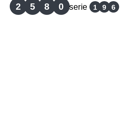
2
5
8
0
serie
1
9
6
Lotería del Cauca
Lotería de Boyaca
Extra de Colombia
Antioqueñita Día
Antioqueñita Tarde
Astro Sol
Astro Luna