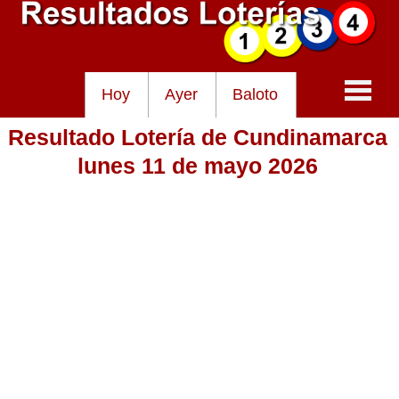
Hoy
Ayer
Baloto
Resultado Lotería de Cundinamarca
Baloto
lunes 11 de mayo 2026
Lotería de Cundinamarca
Lotería del Tolima
Lotería de la Cruz Roja
Lotería del Huila