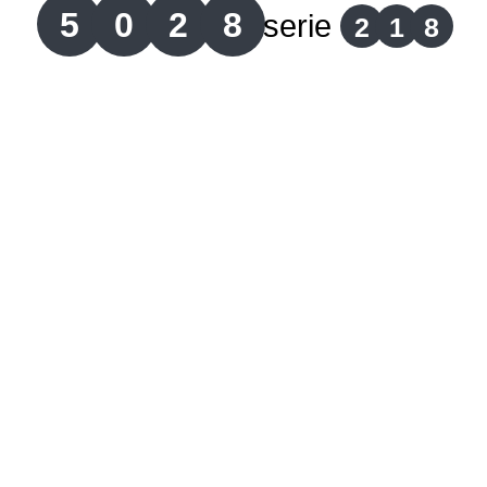
5
0
2
8
serie
2
1
8
Lotería del Cauca
Lotería de Boyaca
Extra de Colombia
Antioqueñita Día
Antioqueñita Tarde
Astro Sol
Astro Luna