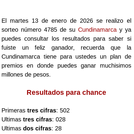
Cafeterito Tarde
El martes 13 de enero de 2026 se realizo el
Cafeterito Noche
sorteo número 4785 de su
Cundinamarca
y ya
puedes consultar los resultados para saber si
Caribeña Día
fuiste un feliz ganador, recuerda que la
Cundinamarca tiene para ustedes un plan de
Caribeña Noche
premios en donde puedes ganar muchisimos
millones de pesos.
Chontico Día
Resultados para chance
Chontico Noche
Primeras
tres cifras
: 502
Culona día
Ultimas
tres cifras
: 028
Ultimas
dos cifras
: 28
Culona noche