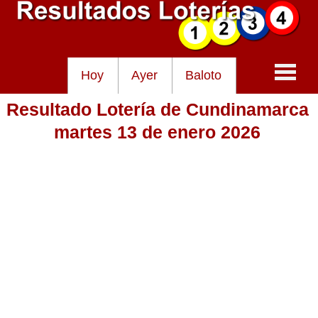
Hoy
Ayer
Baloto
Resultado Lotería de Cundinamarca
Baloto
martes 13 de enero 2026
Lotería de Cundinamarca
Lotería del Tolima
Lotería de la Cruz Roja
Lotería del Huila