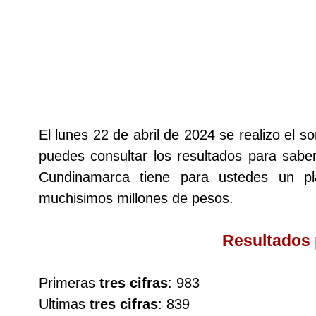
Lotería del Cauca
Lotería de Boyaca
Extra de Colombia
El lunes 22 de abril de 2024 se realizo el
puedes consultar los resultados para saber
Antioqueñita Día
Cundinamarca tiene para ustedes un 
muchisimos millones de pesos.
Antioqueñita Tarde
Resultados
Astro Sol
Primeras
tres cifras
: 983
Astro Luna
Ultimas
tres cifras
: 839