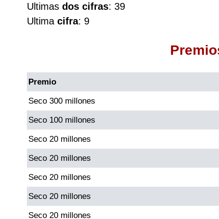
Ultimas
dos cifras
: 39
Cafeterito Tarde
Ultima
cifra
: 9
Cafeterito Noche
Premio
Caribeña Día
Premio
Caribeña Noche
Seco 300 millones
Seco 100 millones
Chontico Día
Seco 20 millones
Chontico Noche
Seco 20 millones
Seco 20 millones
Culona día
Seco 20 millones
Culona noche
Seco 20 millones