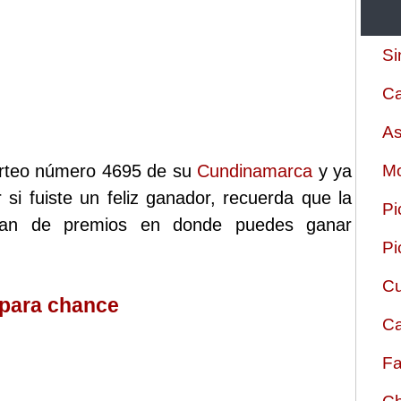
Si
Ca
As
 sorteo número 4695 de su
Cundinamarca
y ya
Mo
 si fuiste un feliz ganador, recuerda que la
Pi
plan de premios en donde puedes ganar
Pi
Cu
 para chance
Ca
Fa