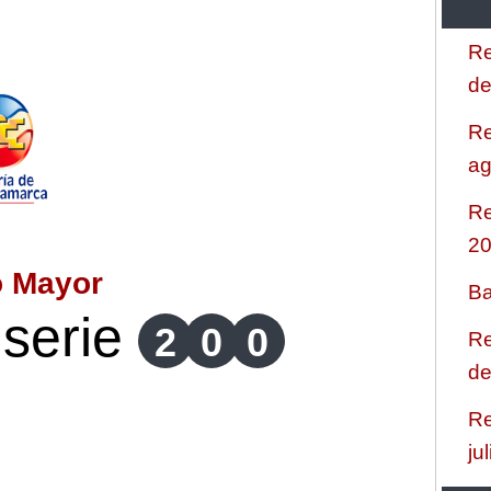
Re
de
Re
ag
Re
2
o Mayor
Ba
serie
2
0
0
Re
de
Re
ju