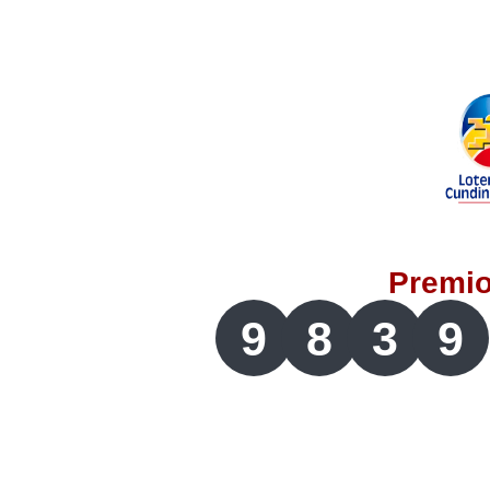
Lotería del Valle
Lotería del Meta
Lotería de Manizales
Lotería del Quindio
Premi
Lotería de Bogotá
9
8
3
9
Lotería de Risaralda
Lotería de Medellín
Lotería de Santander