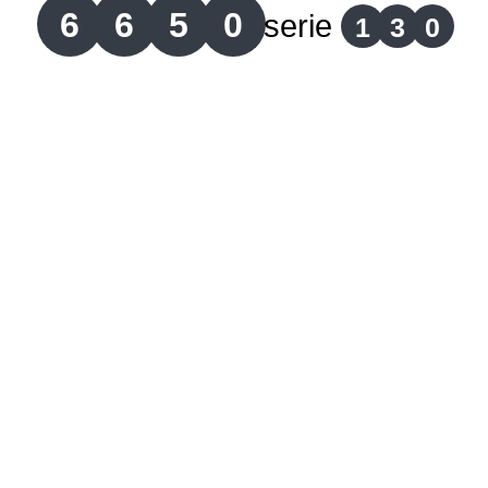
6
6
5
0
serie
1
3
0
Lotería del Cauca
Lotería de Boyaca
Extra de Colombia
Antioqueñita Día
Antioqueñita Tarde
Astro Sol
Astro Luna