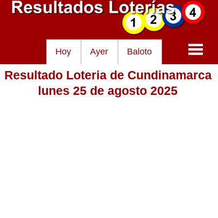
Hoy
Ayer
Baloto
Resultado Loteria de Cundinamarca
Baloto
lunes 25 de agosto 2025
Lotería de Cundinamarca
Lotería del Tolima
Lotería de la Cruz Roja
Lotería del Huila