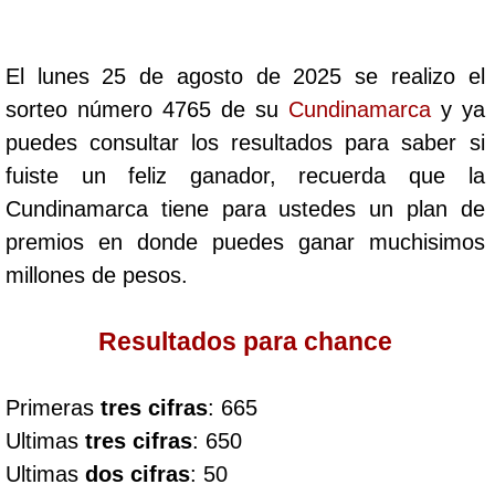
Cafeterito Tarde
El lunes 25 de agosto de 2025 se realizo el
Cafeterito Noche
sorteo número 4765 de su
Cundinamarca
y ya
puedes consultar los resultados para saber si
Caribeña Día
fuiste un feliz ganador, recuerda que la
Cundinamarca tiene para ustedes un plan de
Caribeña Noche
premios en donde puedes ganar muchisimos
millones de pesos.
Chontico Día
Resultados para chance
Chontico Noche
Primeras
tres cifras
: 665
Culona día
Ultimas
tres cifras
: 650
Ultimas
dos cifras
: 50
Culona noche