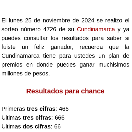
Cafeterito Tarde
El lunes 25 de noviembre de 2024 se realizo el
Cafeterito Noche
sorteo número 4726 de su
Cundinamarca
y ya
puedes consultar los resultados para saber si
Caribeña Día
fuiste un feliz ganador, recuerda que la
Cundinamarca tiene para ustedes un plan de
Caribeña Noche
premios en donde puedes ganar muchisimos
millones de pesos.
Chontico Día
Resultados para chance
Chontico Noche
Primeras
tres cifras
: 466
Culona día
Ultimas
tres cifras
: 666
Ultimas
dos cifras
: 66
Culona noche