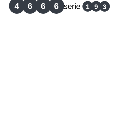
4
6
6
6
serie
1
9
3
Lotería del Cauca
Lotería de Boyaca
Extra de Colombia
Antioqueñita Día
Antioqueñita Tarde
Astro Sol
Astro Luna