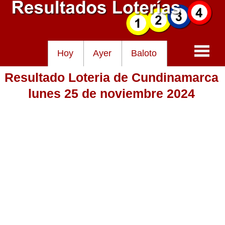
Hoy
Ayer
Baloto
Resultado Loteria de Cundinamarca
Baloto
lunes 25 de noviembre 2024
Lotería de Cundinamarca
Lotería del Tolima
Lotería de la Cruz Roja
Lotería del Huila