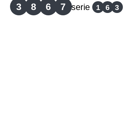
3
8
6
7
serie
1
6
3
Lotería del Cauca
Lotería de Boyaca
Extra de Colombia
Antioqueñita Día
Antioqueñita Tarde
Astro Sol
Astro Luna