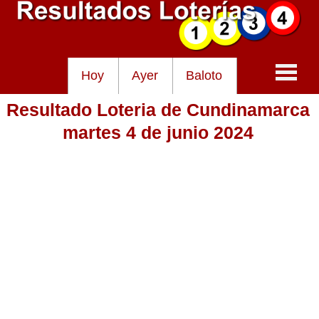
Hoy
Ayer
Baloto
Resultado Loteria de Cundinamarca
Baloto
martes 4 de junio 2024
Lotería de Cundinamarca
Lotería del Tolima
Lotería de la Cruz Roja
Lotería del Huila