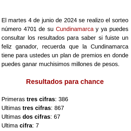
Cafeterito Tarde
El martes 4 de junio de 2024 se realizo el sorteo
Cafeterito Noche
número 4701 de su
Cundinamarca
y ya puedes
consultar los resultados para saber si fuiste un
Caribeña Día
feliz ganador, recuerda que la Cundinamarca
tiene para ustedes un plan de premios en donde
Caribeña Noche
puedes ganar muchisimos millones de pesos.
Chontico Día
Resultados para chance
Chontico Noche
Primeras
tres cifras
: 386
Ultimas
tres cifras
: 867
Culona día
Ultimas
dos cifras
: 67
Ultima
cifra
: 7
Culona noche