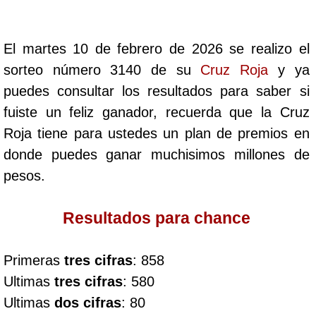
Cafeterito Tarde
El martes 10 de febrero de 2026 se realizo el
Cafeterito Noche
sorteo número 3140 de su
Cruz Roja
y ya
puedes consultar los resultados para saber si
Caribeña Día
fuiste un feliz ganador, recuerda que la Cruz
Roja tiene para ustedes un plan de premios en
Caribeña Noche
donde puedes ganar muchisimos millones de
pesos.
Chontico Día
Resultados para chance
Chontico Noche
Primeras
tres cifras
: 858
Culona día
Ultimas
tres cifras
: 580
Ultimas
dos cifras
: 80
Culona noche