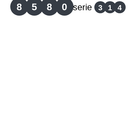
8
5
8
0
serie
3
1
4
Lotería del Cauca
Lotería de Boyaca
Extra de Colombia
Antioqueñita Día
Antioqueñita Tarde
Astro Sol
Astro Luna