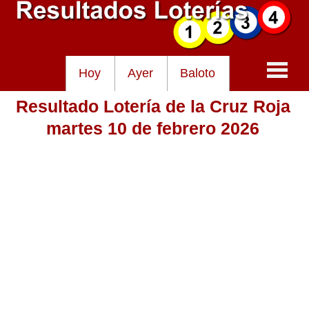
Hoy
Ayer
Baloto
Resultado Lotería de la Cruz Roja
Baloto
martes 10 de febrero 2026
Lotería de Cundinamarca
Lotería del Tolima
Lotería de la Cruz Roja
Lotería del Huila