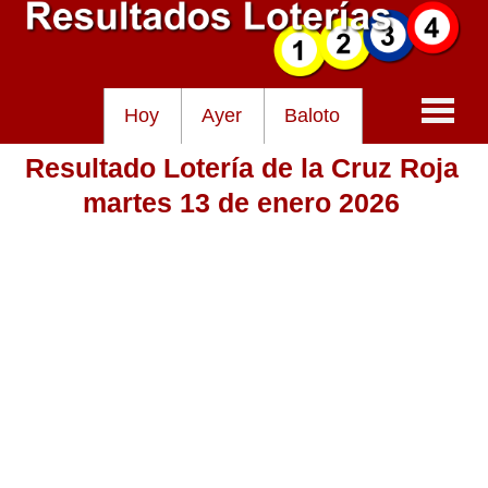
Hoy
Ayer
Baloto
Resultado Lotería de la Cruz Roja
Baloto
martes 13 de enero 2026
Lotería de Cundinamarca
Lotería del Tolima
Lotería de la Cruz Roja
Lotería del Huila