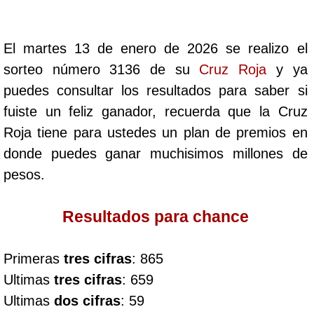
Cafeterito Tarde
El martes 13 de enero de 2026 se realizo el
Cafeterito Noche
sorteo número 3136 de su
Cruz Roja
y ya
puedes consultar los resultados para saber si
Caribeña Día
fuiste un feliz ganador, recuerda que la Cruz
Roja tiene para ustedes un plan de premios en
Caribeña Noche
donde puedes ganar muchisimos millones de
pesos.
Chontico Día
Resultados para chance
Chontico Noche
Primeras
tres cifras
: 865
Culona día
Ultimas
tres cifras
: 659
Ultimas
dos cifras
: 59
Culona noche