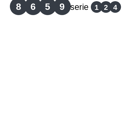
8
6
5
9
serie
1
2
4
Lotería del Cauca
Lotería de Boyaca
Extra de Colombia
Antioqueñita Día
Antioqueñita Tarde
Astro Sol
Astro Luna