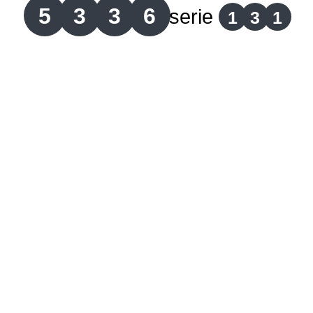
5
3
3
6
serie
1
3
1
Lotería del Cauca
Lotería de Boyaca
Extra de Colombia
Antioqueñita Día
Antioqueñita Tarde
Astro Sol
Astro Luna