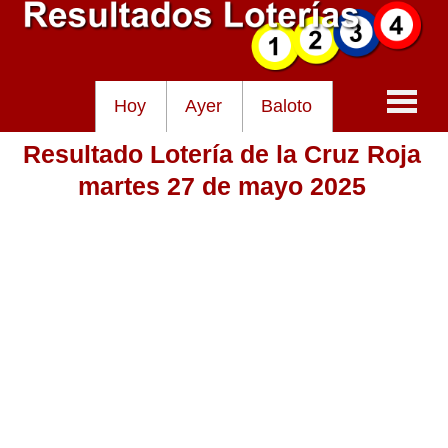
Hoy
Ayer
Baloto
Resultado Lotería de la Cruz Roja
Baloto
martes 27 de mayo 2025
Lotería de Cundinamarca
Lotería del Tolima
Lotería de la Cruz Roja
Lotería del Huila