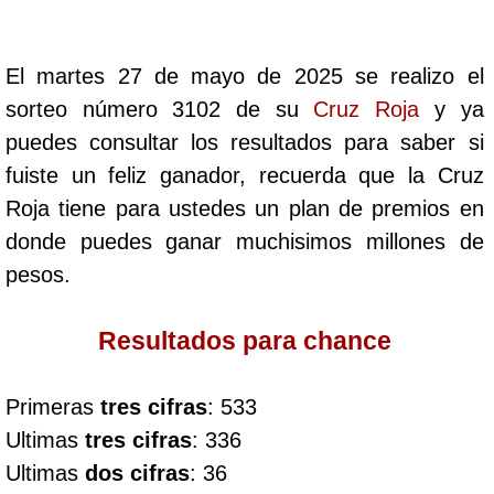
Cafeterito Tarde
El martes 27 de mayo de 2025 se realizo el
Cafeterito Noche
sorteo número 3102 de su
Cruz Roja
y ya
puedes consultar los resultados para saber si
Caribeña Día
fuiste un feliz ganador, recuerda que la Cruz
Roja tiene para ustedes un plan de premios en
Caribeña Noche
donde puedes ganar muchisimos millones de
pesos.
Chontico Día
Resultados para chance
Chontico Noche
Primeras
tres cifras
: 533
Culona día
Ultimas
tres cifras
: 336
Ultimas
dos cifras
: 36
Culona noche