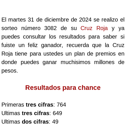
Cafeterito Tarde
El martes 31 de diciembre de 2024 se realizo el
Cafeterito Noche
sorteo número 3082 de su
Cruz Roja
y ya
puedes consultar los resultados para saber si
Caribeña Día
fuiste un feliz ganador, recuerda que la Cruz
Roja tiene para ustedes un plan de premios en
Caribeña Noche
donde puedes ganar muchisimos millones de
pesos.
Chontico Día
Resultados para chance
Chontico Noche
Primeras
tres cifras
: 764
Culona día
Ultimas
tres cifras
: 649
Ultimas
dos cifras
: 49
Culona noche