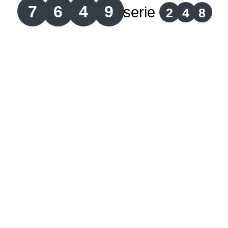
7
6
4
9
serie
2
4
8
Lotería del Cauca
Lotería de Boyaca
Extra de Colombia
Antioqueñita Día
Antioqueñita Tarde
Astro Sol
Astro Luna