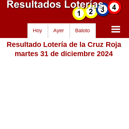
Hoy
Ayer
Baloto
Resultado Lotería de la Cruz Roja
Baloto
martes 31 de diciembre 2024
Lotería de Cundinamarca
Lotería del Tolima
Lotería de la Cruz Roja
Lotería del Huila