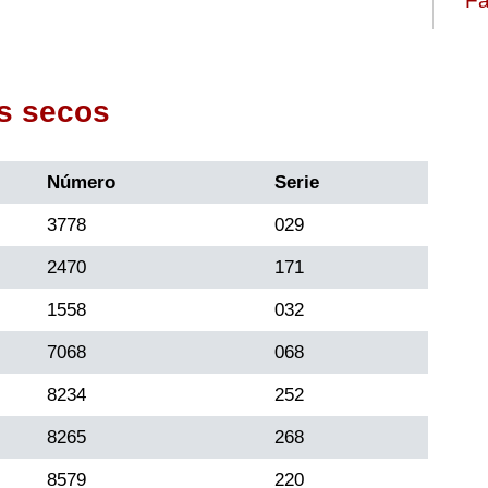
Fa
s secos
Número
Serie
3778
029
2470
171
1558
032
7068
068
8234
252
8265
268
8579
220