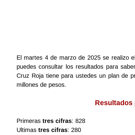
Lotería del Cauca
Lotería de Boyaca
Extra de Colombia
El martes 4 de marzo de 2025 se realizo 
puedes consultar los resultados para saber
Antioqueñita Día
Cruz Roja tiene para ustedes un plan de
millones de pesos.
Antioqueñita Tarde
Resultados
Astro Sol
Primeras
tres cifras
: 828
Astro Luna
Ultimas
tres cifras
: 280