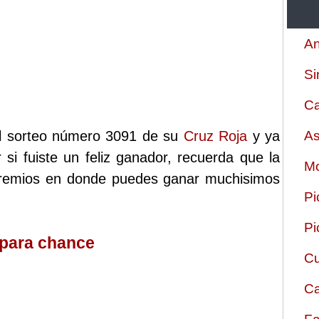
An
Si
Ca
el sorteo número 3091 de su
Cruz Roja
y ya
As
 si fuiste un feliz ganador, recuerda que la
Mo
 premios en donde puedes ganar muchisimos
Pi
Pi
 para chance
Cu
Ca