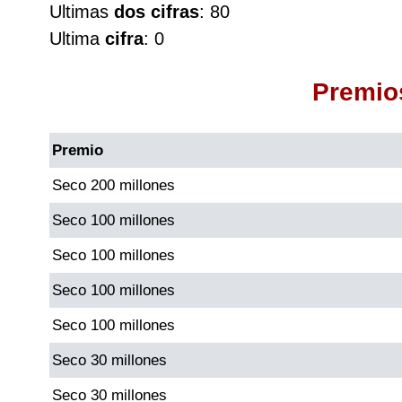
Ultimas
dos cifras
: 80
Cafeterito Tarde
Ultima
cifra
: 0
Cafeterito Noche
Premio
Caribeña Día
Premio
Caribeña Noche
Seco 200 millones
Seco 100 millones
Chontico Día
Seco 100 millones
Chontico Noche
Seco 100 millones
Seco 100 millones
Culona día
Seco 30 millones
Culona noche
Seco 30 millones