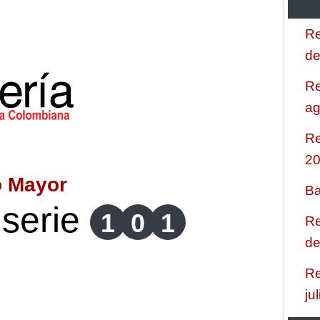
Re
de
Re
ag
Re
2
o Mayor
Ba
serie
1
0
1
Re
de
Re
ju