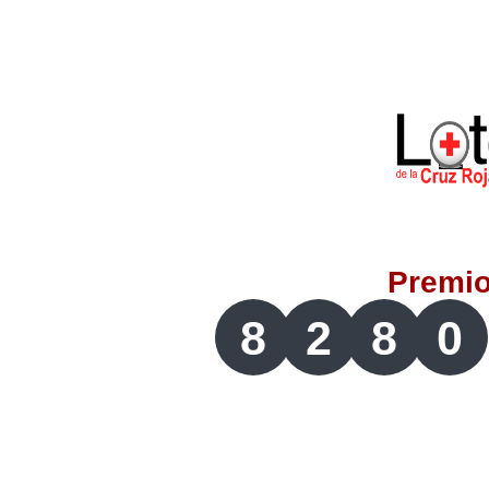
Lotería del Valle
Lotería del Meta
Lotería de Manizales
Lotería del Quindio
Premi
Lotería de Bogotá
8
2
8
0
Lotería de Risaralda
Lotería de Medellín
Lotería de Santander