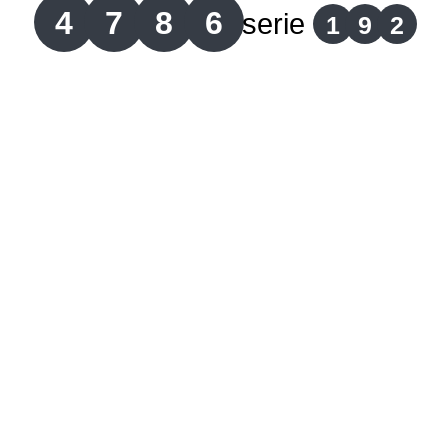
4
7
8
6
serie
1
9
2
Lotería del Cauca
Lotería de Boyaca
Extra de Colombia
Antioqueñita Día
Antioqueñita Tarde
Astro Sol
Astro Luna