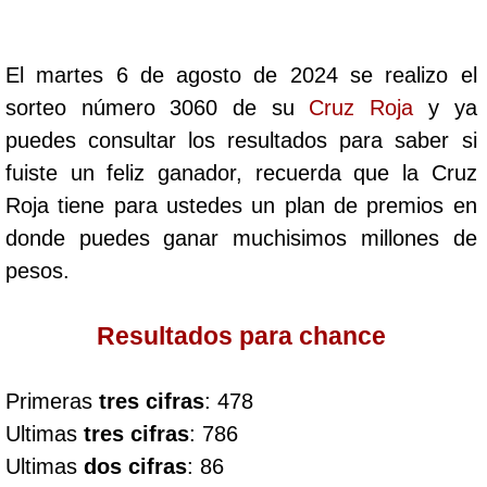
Cafeterito Tarde
El martes 6 de agosto de 2024 se realizo el
Cafeterito Noche
sorteo número 3060 de su
Cruz Roja
y ya
puedes consultar los resultados para saber si
Caribeña Día
fuiste un feliz ganador, recuerda que la Cruz
Roja tiene para ustedes un plan de premios en
Caribeña Noche
donde puedes ganar muchisimos millones de
pesos.
Chontico Día
Resultados para chance
Chontico Noche
Primeras
tres cifras
: 478
Culona día
Ultimas
tres cifras
: 786
Ultimas
dos cifras
: 86
Culona noche