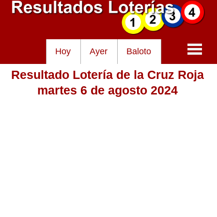
Hoy
Ayer
Baloto
Resultado Lotería de la Cruz Roja
Baloto
martes 6 de agosto 2024
Lotería de Cundinamarca
Lotería del Tolima
Lotería de la Cruz Roja
Lotería del Huila